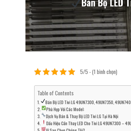
Bán Bộ LED 
5/5 - (1 bình chọn)
Table of Contents
Bán Bộ LED Tivi LG 49UN7300, 49UN7350, 49UN7400
Phù Hợp Với Các Model:
Dịch Vụ Bán & Thay Bộ LED Tivi LG Tại Hà Nội
Dấu Hiệu Cần Thay LED Cho Tivi LG 49UN7300 – 
Vì Sao Chọn Chúng Tôi?