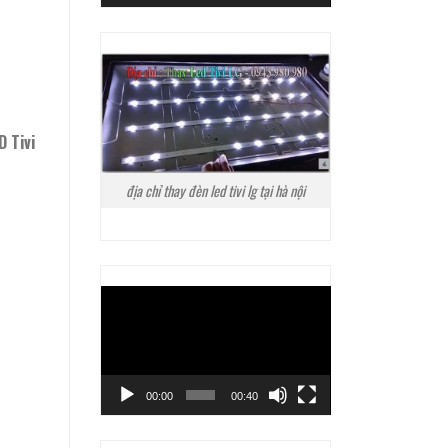
D Tivi
địa chỉ thay đèn led tivi lg tại hà nội
Trình
chơi
Video
00:00
00:40