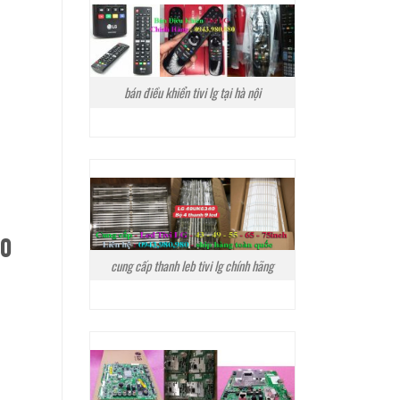
bán điều khiển tivi lg tại hà nội
00
cung cấp thanh leb tivi lg chính hãng