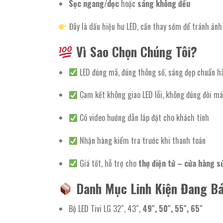
Sọc ngang/dọc
hoặc
sáng không đều
Đây là dấu hiệu hư LED, cần thay sớm để tránh ảnh
Vì Sao Chọn Chúng Tôi?
LED đúng mã, đúng thông số, sáng đẹp chuẩn h
Cam kết không giao LED lỗi, không đúng đời má
Có video hướng dẫn lắp đặt cho khách tỉnh
Nhận hàng kiểm tra trước khi thanh toán
Giá tốt, hỗ trợ cho
thợ điện tử – cửa hàng sử
Danh Mục Linh Kiện Đang Bá
Bộ LED Tivi LG 32″, 43″,
49″, 50″, 55″, 65″