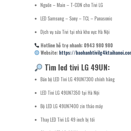
Nguồn – Main – T-CON cho Tivi LG
LED Samsung – Sony – TCL – Panasonic
Dịch vụ sửa Tivi tại nhà khu vực Hà Nội
Hotline hỗ trợ nhanh: 0943 980 980
Website:
https://baohanhtivilg4ktaihanoi.co
Tìm led tivi LG 49UN:
Bán bộ LED Tivi LG 49UN7300 chính hãng
LED Tivi LG 49UN7350 tại Hà Nội
Bộ LED LG 49UN7400 zin tháo máy
Thay LED Tivi LG 49 inch bị tối