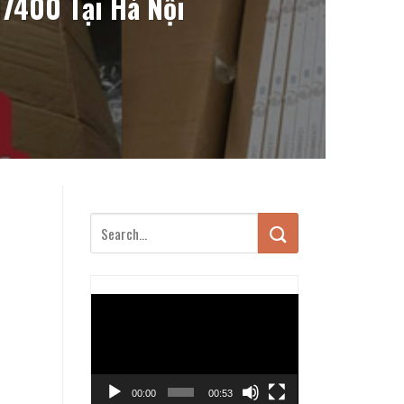
7400 Tại Hà Nội
Trình
chơi
Video
00:00
00:53