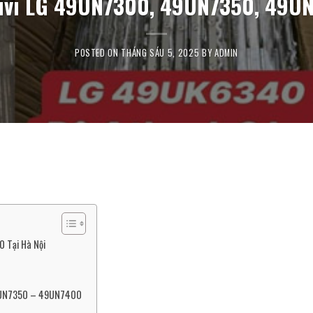
Tivi LG 49UN7300, 49UN7350, 49UN
POSTED ON
THÁNG SÁU 5, 2025
BY
ADMIN
 Tại Hà Nội
49UN7350 – 49UN7400