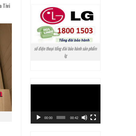
 Tivi
số điện thoại tổng đài bảo hành sản phẩm
lg
Trình
chơi
Video
00:00
00:42