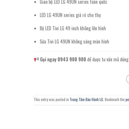
Giao bộ LED LG 49UN series toàn quốc
LED LG 49UN series giá rẻ cho thợ
Bộ LED Tivi LG 49 inch không lên hình
Sửa Tivi LG 49UN không sáng màn hình
Gọi ngay 0943 980 980
để được tư vấn mã đúng 
This entry was posted in
Trung Tâm Bảo Hành LG
. Bookmark the
pe