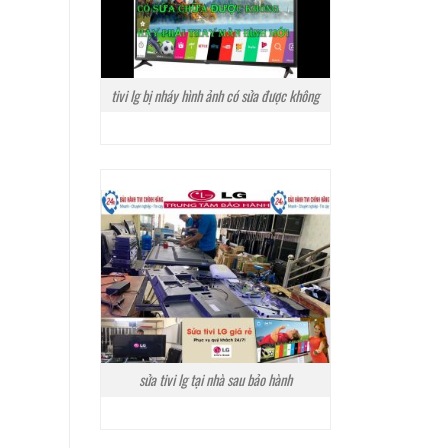
tivi lg bị nháy hình ảnh có sửa được không
sửa tivi lg tại nhà sau bảo hành