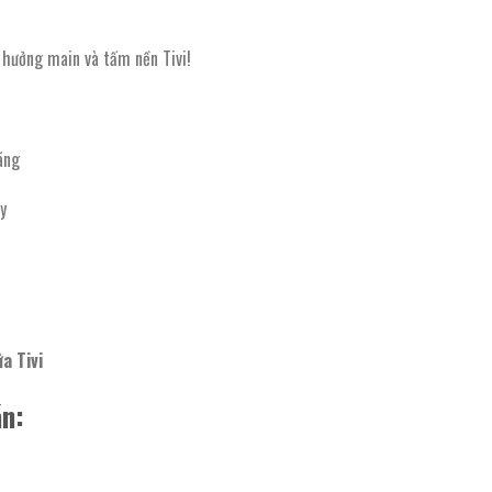
 hưởng main và tấm nền Tivi!
ãng
y
a Tivi
n: