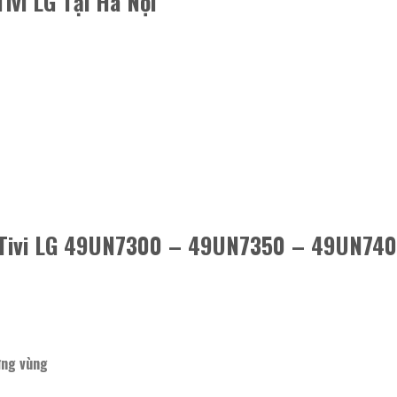
ivi LG Tại Hà Nội
 Tivi LG 49UN7300 – 49UN7350 – 49UN74
ừng vùng