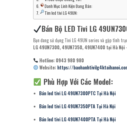
Danh Mục Linh Kiện Đang Bán:
Tìm led tivi LG 49UN:
Bán Bộ LED Tivi LG 49UN730
Bạn đang sử dụng Tivi LG 49UN series và gặp tình tr
LG 49UN7300, 49UN7350, 49UN7400 tại Hà Nội
–
Hotline: 0943 980 980
Website:
https://baohanhtivilg4ktaihanoi.co
Phù Hợp Với Các Model:
Bán led tivi LG 49UN7300PTC Tại Hà Nội
Bán led tivi LG 49UN7350PTA Tại Hà Nội
Bán led tivi LG 49UN7400PTA Tại Hà Nội