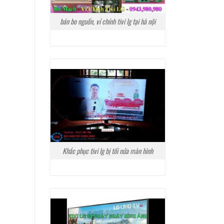
bán bo nguồn, vỉ chính tivi lg tại hà nội
Khắc phục tivi lg bị tối nửa màn hình