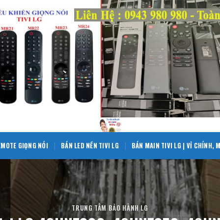
EMOTE GIỌNG NÓI
BÁN LED NỀN TIVI LG
BÁN MAIN TIVI LG | VỈ CHÍNH,
TRUNG TÂM BẢO HÀNH LG