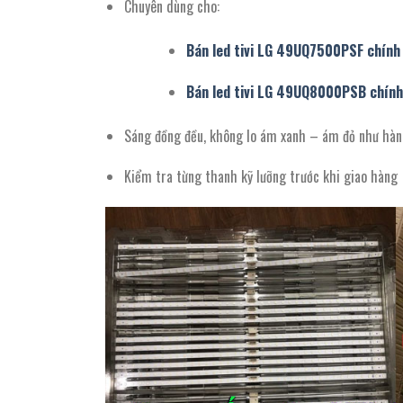
Chuyên dùng cho:
Bán led tivi LG 49UQ7500PSF chính 
Bán led tivi LG 49UQ8000PSB chính 
Sáng đồng đều, không lo ám xanh – ám đỏ như hà
Kiểm tra từng thanh kỹ lưỡng trước khi giao hàng