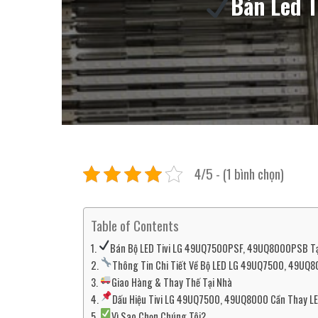
Bán Led 
4/5 - (1 bình chọn)
Table of Contents
Bán Bộ LED Tivi LG 49UQ7500PSF, 49UQ8000PSB Tại 
Thông Tin Chi Tiết Về Bộ LED LG 49UQ7500, 49UQ
Giao Hàng & Thay Thế Tại Nhà
Dấu Hiệu Tivi LG 49UQ7500, 49UQ8000 Cần Thay L
Vì Sao Chọn Chúng Tôi?