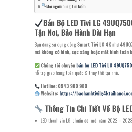
Mọi người cũng tìm kiếm:
Bán Bộ LED Tivi LG 49UQ750
Tận Nơi, Bảo Hành Dài Hạn
Bạn đang sử dụng dòng
Smart Tivi LG 4K
như
49UQ
mà không có hình, sọc sáng hoặc mất hình toàn 
Chúng tôi chuyên
bán bộ LED Tivi LG 49UQ75
hỗ trợ giao hàng toàn quốc & thay thế tại nhà.
Hotline: 0943 980 980
Website:
https://baohanhtivilg4ktaihanoi.co
Thông Tin Chi Tiết Về Bộ 
LED thanh zin LG, chuẩn đời mới năm 2022 – 202