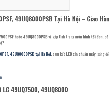
0PSF, 49UQ8000PSB Tại Hà Nội – Giao Hà
7500PSF hoặc 49UQ8000PSB
và gặp tình trạng
màn hình tối đen, có
bộ
?
00PSF, 49UQ8000PSB tại Hà Nội
, cam kết
LED zin chuẩn máy
, sáng đ
m
LED LG 49UQ7500, 49UQ8000
3