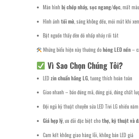
Màn hình
bị chớp nháy, sọc ngang/dọc
, mất mà
Hình ảnh
tối mờ
, sáng không đều, mỏi mắt khi xe
Bật nguồn thấy đèn đỏ nhấp nháy rồi tắt
Những biểu hiện này thường do
hỏng LED nền
– cầ
Vì Sao Chọn Chúng Tôi?
LED
zin chuẩn hãng LG
, tương thích hoàn toàn
Giao nhanh – báo đúng mã, đúng giá, đúng chất lư
Đội ngũ kỹ thuật chuyên sửa LED Tivi LG nhiều nă
Giá hợp lý
, ưu đãi đặc biệt cho
thợ, kỹ thuật và đạ
Cam kết không giao hàng lỗi, không bán LED giả