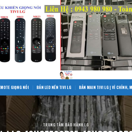
EMOTE GIỌNG NÓI
BÁN LED NỀN TIVI LG
BÁN MAIN TIVI LG | VỈ CHÍNH,
TRUNG TÂM BẢO HÀNH LG