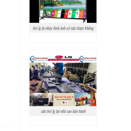
tivi lg bị nháy hình ảnh có sửa được không
sửa tivi lg tại nhà sau bảo hành