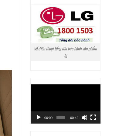
số điện thoại tổng đài bảo hành sản phẩm
lg
Trình
chơi
Video
00:00
00:42