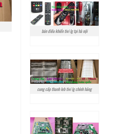
bán điều khiển tivi lg tại hà nội
cung cấp thanh leb tivi lg chính hãng