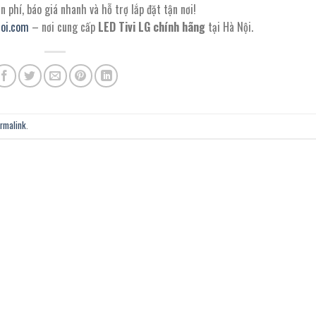
 phí, báo giá nhanh và hỗ trợ lắp đặt tận nơi!
noi.com
– nơi cung cấp
LED Tivi LG chính hãng
tại Hà Nội.
rmalink
.