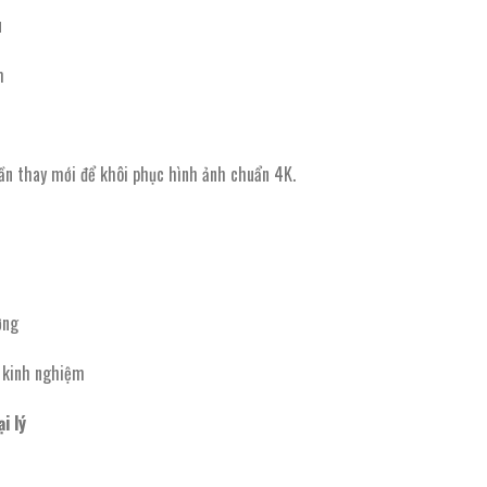
u
m
n thay mới để khôi phục hình ảnh chuẩn 4K.
ợng
m kinh nghiệm
i lý