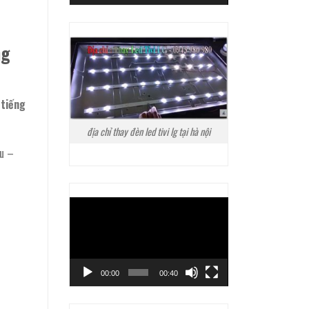
ng
 tiếng
địa chỉ thay đèn led tivi lg tại hà nội
ều –
Trình
chơi
Video
00:00
00:40