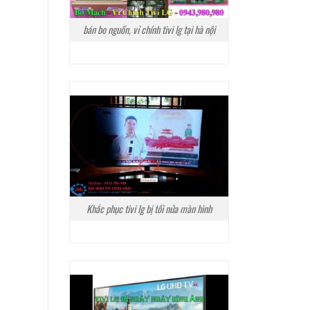
bán bo nguồn, vỉ chính tivi lg tại hà nội
Khắc phục tivi lg bị tối nửa màn hình