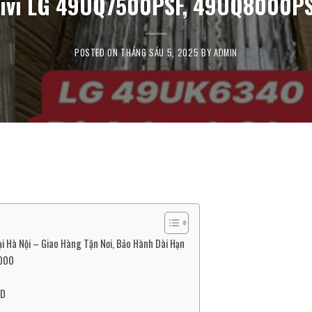
Tivi LG 49UQ7500PSF, 49UQ8000PS
POSTED ON
THÁNG SÁU 5, 2025
BY
ADMIN
Hà Nội – Giao Hàng Tận Nơi, Bảo Hành Dài Hạn
8000
ED