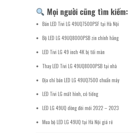
Mọi người cũng tìm kiếm:
Bán LED Tivi LG 49UQ7500PSF tại Hà Nội
Bộ LED LG 49UQ8000PSB zin chính hãng
LED Tivi LG 49 inch 4K bị tối màn
Thay LED Tivi LG 49UQ8000PSB tại nhà
Địa chỉ bán LED LG 49UQ7500 chuẩn máy
LED Tivi LG mất hình, có tiếng
LED LG 49UQ dòng đời mới 2022 – 2023
Mua bộ LED LG 49UQ tại Hà Nội giá rẻ