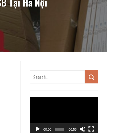
B Tại Hà Nội
Trình
chơi
Video
00:00
00:53