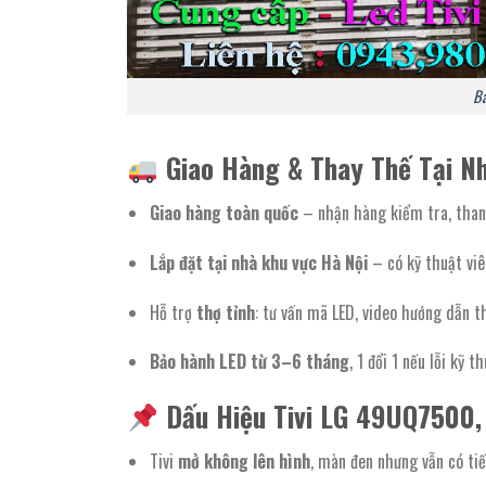
Bá
Giao Hàng & Thay Thế Tại N
Giao hàng toàn quốc
– nhận hàng kiểm tra, than
Lắp đặt tại nhà khu vực Hà Nội
– có kỹ thuật viê
Hỗ trợ
thợ tỉnh
: tư vấn mã LED, video hướng dẫn t
Bảo hành LED từ 3–6 tháng
, 1 đổi 1 nếu lỗi kỹ t
Dấu Hiệu Tivi LG 49UQ7500
Tivi
mở không lên hình
, màn đen nhưng vẫn có ti