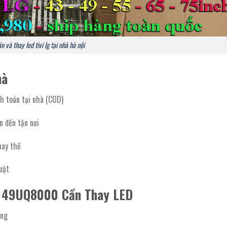
n và thay led tivi lg tại nhà hà nội
hà
h toán tại nhà (COD)
n đến tận nơi
hay thế
huật
, 49UQ8000 Cần Thay LED
ếng