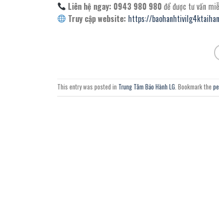
Liên hệ ngay: 0943 980 980
để được tư vấn miễn
Truy cập website:
https://baohanhtivilg4ktaiha
This entry was posted in
Trung Tâm Bảo Hành LG
. Bookmark the
pe