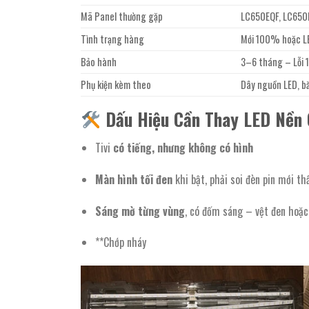
Mã Panel thường gặp
LC650EQF, LC650
Tình trạng hàng
Mới 100% hoặc LE
Bảo hành
3–6 tháng – Lỗi 1 
Phụ kiện kèm theo
Dây nguồn LED, bă
Dấu Hiệu Cần Thay LED Nền C
Tivi
có tiếng, nhưng không có hình
Màn hình tối đen
khi bật, phải soi đèn pin mới th
Sáng mờ từng vùng
, có đốm sáng – vệt đen hoặc
**Chớp nháy