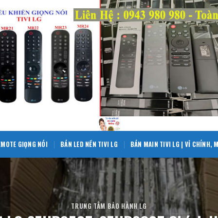
EMOTE GIỌNG NÓI
BÁN LED NỀN TIVI LG
BÁN MAIN TIVI LG | VỈ CHÍNH,
TRUNG TÂM BẢO HÀNH LG