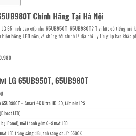
65UB980T Chính Hãng Tại Hà Nội
 LG 65 inch cao cấp như
65UB950T
,
65UB980T
? Tivi bật có tiếng mà 
u hiệu
hỏng LED nền
, và chúng tôi chính là địa chỉ uy tín giúp bạn khắc 
0.980
Tivi LG 65UB950T, 65UB980T
ĐỦ
 65UB980T – Smart 4K Ultra HD, 3D, tấm nền IPS
 (Direct LED)
 loại Panel), mỗi thanh gồm 6–9 mắt LED
 mắt LED trắng sáng đều, ánh sáng chuẩn 6500K