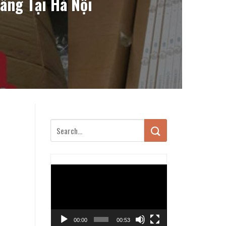
ãng Tại Hà Nội
Trình
chơi
Video
00:00
00:53