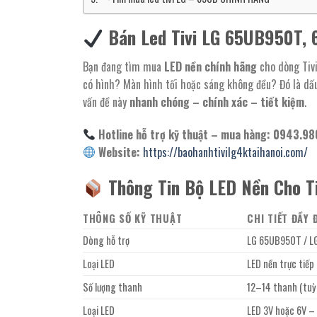
Bán Led Tivi LG 65UB950T, 
Bạn đang tìm mua
LED nền chính hãng
cho dòng Tivi
có hình? Màn hình tối hoặc sáng không đều? Đó là dấ
vấn đề này
nhanh chóng – chính xác – tiết kiệm
.
Hotline hỗ trợ kỹ thuật – mua hàng:
0943.98
Website:
https://baohanhtivilg4ktaihanoi.com/
Thông Tin Bộ LED Nền Cho 
THÔNG SỐ KỸ THUẬT
CHI TIẾT ĐẦY 
Dòng hỗ trợ
LG 65UB950T / LG
Loại LED
LED nền trực tiếp
Số lượng thanh
12–14 thanh (tuỳ
Loại LED
LED 3V hoặc 6V –