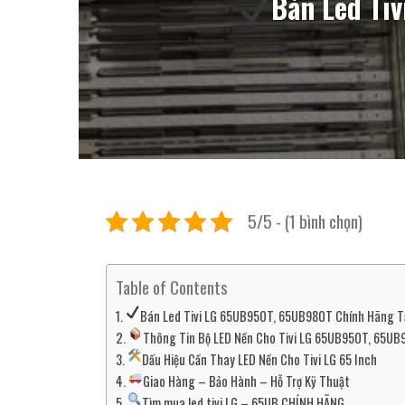
Bán Led Ti
5/5 - (1 bình chọn)
Table of Contents
Bán Led Tivi LG 65UB950T, 65UB980T Chính Hãng Tạ
Thông Tin Bộ LED Nền Cho Tivi LG 65UB950T, 65U
Dấu Hiệu Cần Thay LED Nền Cho Tivi LG 65 Inch
Giao Hàng – Bảo Hành – Hỗ Trợ Kỹ Thuật
Tìm mua led tivi LG – 65UB CHÍNH HÃNG