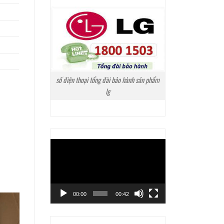
số điện thoại tổng đài bảo hành sản phẩm
lg
Trình
chơi
Video
00:00
00:42