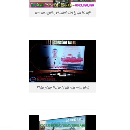
bán bo nguồn, vỉ chính tivi lg tại hà nội
Khắc phục tivi lg bị tối nửa màn hình