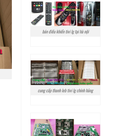
bán điều khiển tivi lg tại hà nội
cung cấp thanh leb tivi lg chính hãng