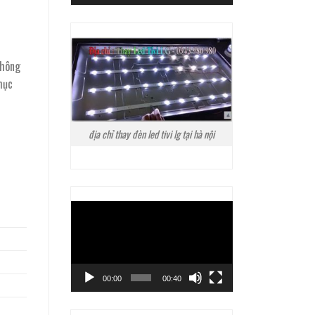
không
phục
địa chỉ thay đèn led tivi lg tại hà nội
Trình
chơi
Video
00:00
00:40