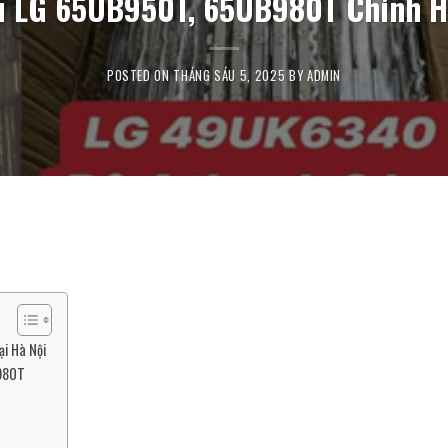
vi LG 65UB950T, 65UB980T Chính H
POSTED ON
THÁNG SÁU 5, 2025
BY
ADMIN
i Hà Nội
B980T