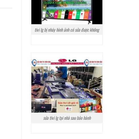
tivi lg bị nháy hình ảnh có sửa được không
sửa tivi lg tại nhà sau bảo hành