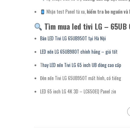
Nhận test Panel từ xa,
kiểm tra bo nguồn và 
Tìm mua led tivi LG – 65U
Bán LED Tivi LG 65UB950T tại Hà Nội
LED nền LG 65UB980T chính hãng – giá tốt
T
hay LED nền Tivi LG 65 inch UB dòng cao cấp
Đèn nền Tivi LG 65UB950T mất hình, có tiếng
LED 65 inch LG 4K 3D – LC650EQ Panel zin