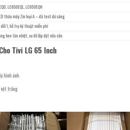
EQD, LC650EQL, LC650EQH
D tháo máy Zin loại A – đã test đủ sáng
đổi 1, hỗ trợ kỹ thuật miễn phí
ng keo tản nhiệt, sơ đồ lắp đặt nếu cần
ho Tivi LG 65 Inch
ấy hình ảnh
 vệt trắng