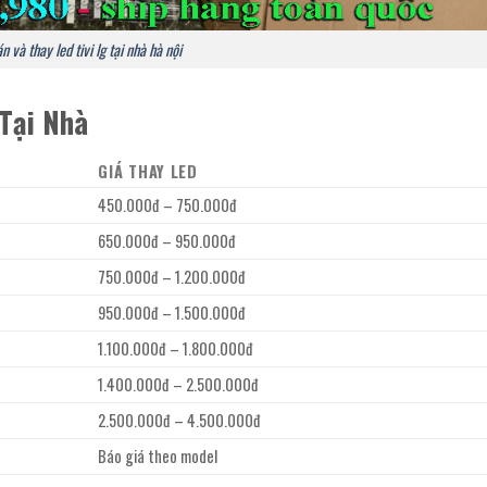
n và thay led tivi lg tại nhà hà nội
 Tại Nhà
GIÁ THAY LED
450.000đ – 750.000đ
650.000đ – 950.000đ
750.000đ – 1.200.000đ
950.000đ – 1.500.000đ
1.100.000đ – 1.800.000đ
1.400.000đ – 2.500.000đ
2.500.000đ – 4.500.000đ
Báo giá theo model