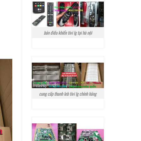
bán điều khiển tivi lg tại hà nội
cung cấp thanh leb tivi lg chính hãng