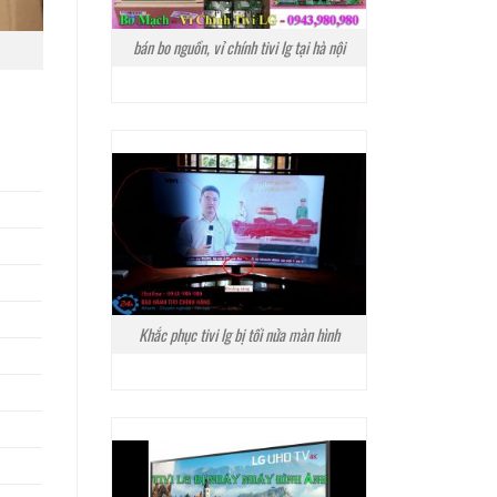
bán bo nguồn, vỉ chính tivi lg tại hà nội
Khắc phục tivi lg bị tối nửa màn hình