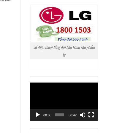
số điện thoại tổng đài bảo hành sản phẩm
lg
Trình
chơi
Video
00:00
00:42