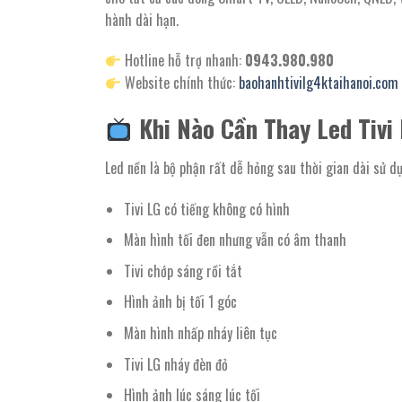
hành dài hạn.
Hotline hỗ trợ nhanh:
0943.980.980
Website chính thức:
baohanhtivilg4ktaihanoi.com
Khi Nào Cần Thay Led Tivi
Led nền là bộ phận rất dễ hỏng sau thời gian dài sử dụ
Tivi LG có tiếng không có hình
Màn hình tối đen nhưng vẫn có âm thanh
Tivi chớp sáng rồi tắt
Hình ảnh bị tối 1 góc
Màn hình nhấp nháy liên tục
Tivi LG nháy đèn đỏ
Hình ảnh lúc sáng lúc tối