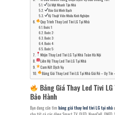
Có Mặt Nhanh Tận Nhà
Báo Giá Minh Bạch
Kỹ Thuật Viên Nhiều Kinh Nghiệm
Quy Trình Thay Led Tivi LG Tại Nhà
Bước 1:
Bước 2:
Bước 3:
Bước 4:
Bước 5:
Nhận Thay Led Tivi LG Tại Nhà Toàn Hà Nội
Liên Hệ Thay Led Tivi LG Tại Nhà
Cam Kết Dịch Vụ
Bảng Giá Thay Led Tivi LG Tại Nhà Giá Rẻ – Uy Tín
Bảng Giá Thay Led Tivi LG
Bảo Hành
Bạn đang cần tìm
bảng giá thay led tivi LG tại nhà
u
cho tất cả các dòng Smart TV, OLED, NanoCell, QNED, 