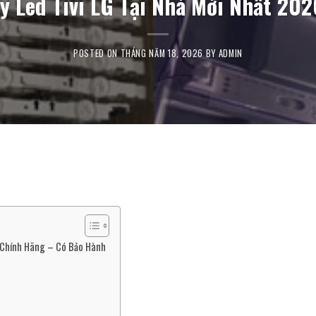
y Led Tivi LG Tại Nhà Mới Nhất 20
POSTED ON
THÁNG NĂM 18, 2026
BY
ADMIN
Chính Hãng – Có Bảo Hành