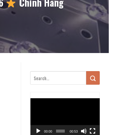
26
Chính Hãng
Trình
chơi
Video
00:00
00:53