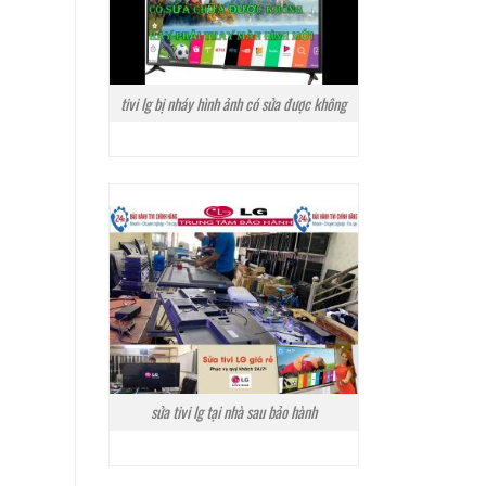
tivi lg bị nháy hình ảnh có sửa được không
sửa tivi lg tại nhà sau bảo hành