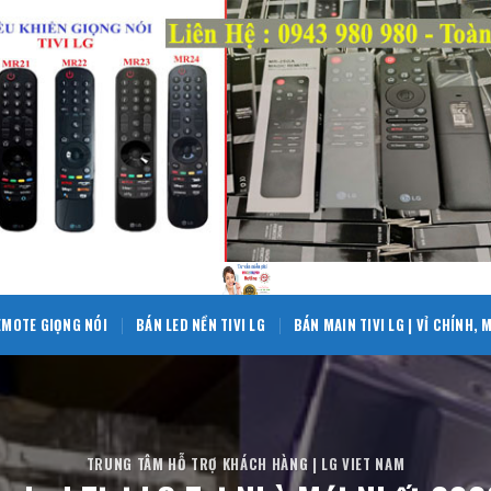
EMOTE GIỌNG NÓI
BÁN LED NỀN TIVI LG
BÁN MAIN TIVI LG | VỈ CHÍNH,
TRUNG TÂM HỖ TRỢ KHÁCH HÀNG | LG VIET NAM