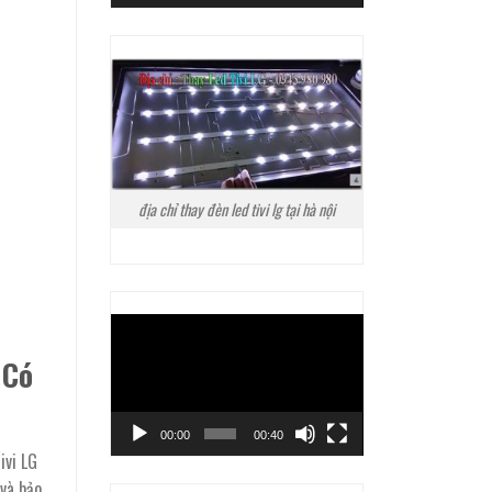
địa chỉ thay đèn led tivi lg tại hà nội
Trình
chơi
 Có
Video
00:00
00:40
ivi LG
 và bảo