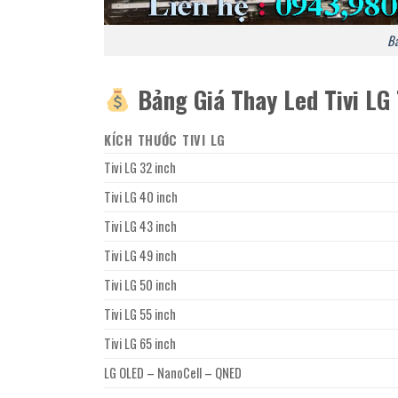
Bá
Bảng Giá Thay Led Tivi LG
KÍCH THƯỚC TIVI LG
Tivi LG 32 inch
Tivi LG 40 inch
Tivi LG 43 inch
Tivi LG 49 inch
Tivi LG 50 inch
Tivi LG 55 inch
Tivi LG 65 inch
LG OLED – NanoCell – QNED