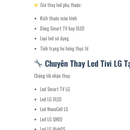
Giá thay led phụ thuộc:
Kích thước màn hình
Dòng Smart TV hay OLED
Loại led sử dụng
Tình trạng hư hỏng thực tế
Chuyên Thay Led Tivi LG T
Chúng tôi nhận thay:
Led Smart TV LG
Led LG OLED
Led NanoCell LG
Led LG QNED
Led LG WebOS