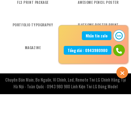
FL3 PRINT PACKAGE
AWESOME PENCIL POSTER
PORTFOLIO TYPOGRAPHY
FLATSOME POSTER PRINT
Nhắn tin zalo
MAGAZINE
FLAT T-SHIRT COMPANY
Tổng đài : 0943980980
Chuyên Bán Main, Bo Nguồn, Vỉ Chính, Led, Remote Tivi LG Chính Hãng Tại
Hà Nội - Toàn Quốc : 0943 980 980 Linh Kiện Tivi LG Đúng Model