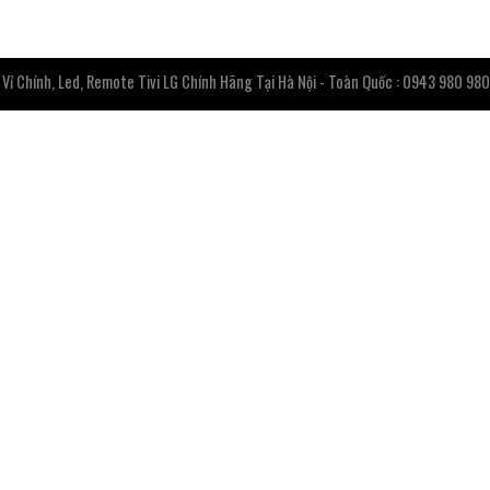
ỉ Chính, Led, Remote Tivi LG Chính Hãng Tại Hà Nội - Toàn Quốc : 0943 980 980