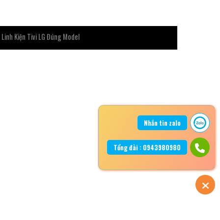
 Linh Kiện Tivi LG Đúng Model
Nhắn tin zalo
Tổng đài : 0943980980