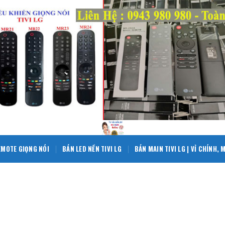
EMOTE GIỌNG NÓI
BÁN LED NỀN TIVI LG
BÁN MAIN TIVI LG | VỈ CHÍNH,