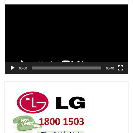
Trình
chơi
Video
00:00
00:40