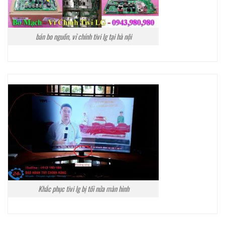
bán bo nguồn, vỉ chính tivi lg tại hà nội
Khắc phục tivi lg bị tối nửa màn hình