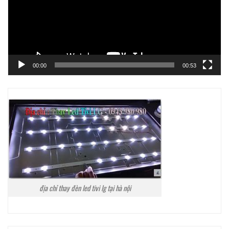
00:00
00:53
địa chỉ thay đèn led tivi lg tại hà nội