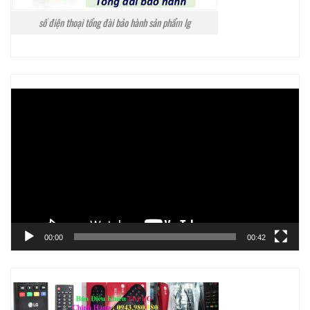
số điện thoại tổng đài bảo hành sản phẩm lg
Trình
chơi
Video
00:00
00:42