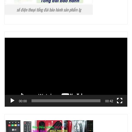
số điện thoại tổng đài bảo hành sản phẩm lg
Trình
chơi
Video
00:00
00:42