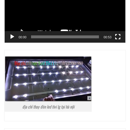
00:00
00:53
địa chỉ thay đèn led tivi lg tại hà nội