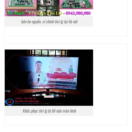
bán bo nguồn, vỉ chính tivi lg tại hà nội
Khắc phục tivi lg bị tối nửa màn hình