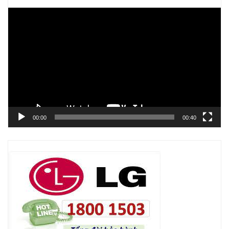
Trình
chơi
Video
00:00
00:40