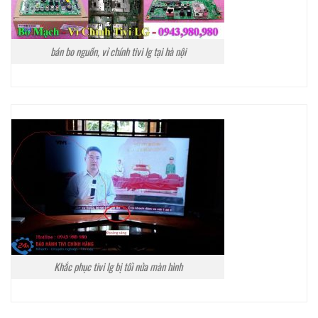
bán bo nguồn, vỉ chính tivi lg tại hà nội
Khắc phục tivi lg bị tối nửa màn hình