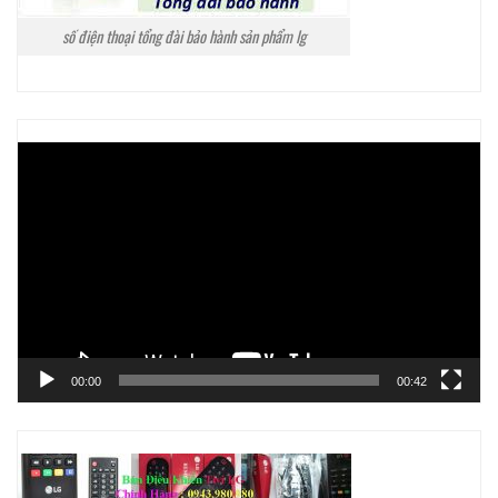
số điện thoại tổng đài bảo hành sản phẩm lg
Trình
chơi
Video
00:00
00:42