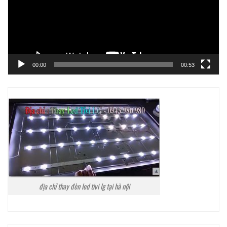
00:00
00:53
địa chỉ thay đèn led tivi lg tại hà nội