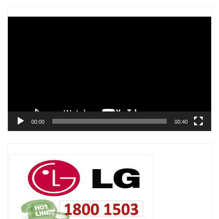
Trình
chơi
Video
00:00
00:40