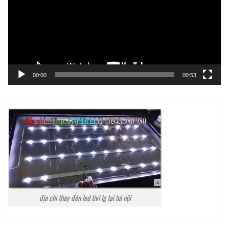
00:00
00:53
địa chỉ thay đèn led tivi lg tại hà nội