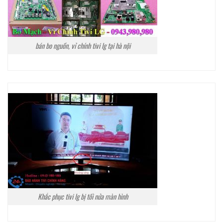
bán bo nguồn, vỉ chính tivi lg tại hà nội
Khắc phục tivi lg bị tối nửa màn hình