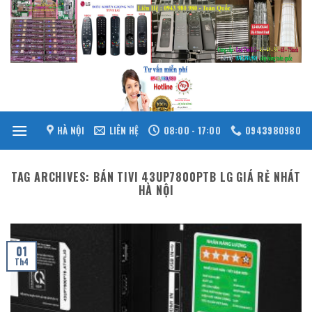
Skip
to
content
HÀ NỘI
LIÊN HỆ
08:00 - 17:00
0943980980
TAG ARCHIVES:
BÁN TIVI 43UP7800PTB LG GIÁ RẺ NHÁT
HÀ NỘI
01
Th4