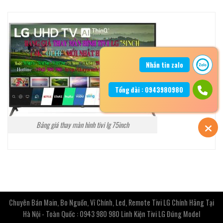
Nhắn tin zalo
Tổng đài : 0943980980
Bảng giá thay màn hình tivi lg 75inch
Chuyên Bán Main, Bo Nguồn, Vỉ Chính, Led, Remote Tivi LG Chính Hãng Tại
Hà Nội - Toàn Quốc : 0943 980 980 Linh Kiện Tivi LG Đúng Model