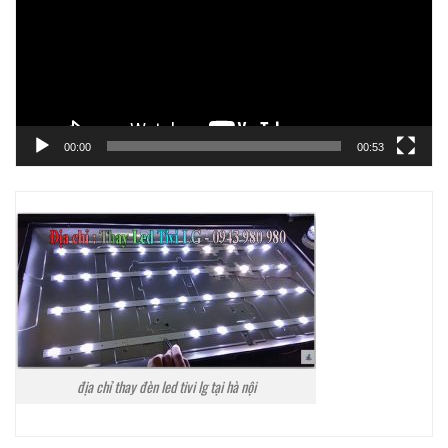
00:00
00:53
địa chỉ thay đèn led tivi lg tại hà nội