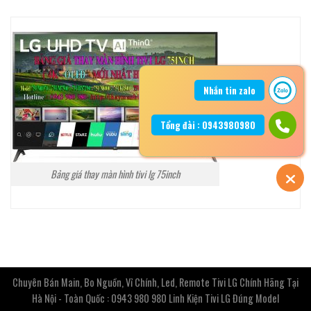
Nhắn tin zalo
Tổng đài : 0943980980
Bảng giá thay màn hình tivi lg 75inch
Chuyên Bán Main, Bo Nguồn, Vỉ Chính, Led, Remote Tivi LG Chính Hãng Tại
Hà Nội - Toàn Quốc : 0943 980 980 Linh Kiện Tivi LG Đúng Model