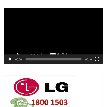
Trình
chơi
Video
00:00
00:40