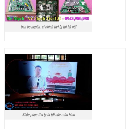
bán bo nguồn, vỉ chính tivi lg tại hà nội
Khắc phục tivi lg bị tối nửa màn hình