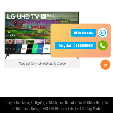
Nhắn tin zalo
Tổng đài : 0943980980
Bảng giá thay màn hình tivi lg 75inch
Chuyên Bán Main, Bo Nguồn, Vỉ Chính, Led, Remote Tivi LG Chính Hãng Tại
Hà Nội - Toàn Quốc : 0943 980 980 Linh Kiện Tivi LG Đúng Model