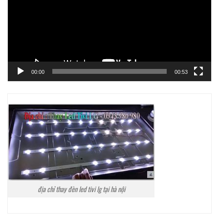
00:00
00:53
địa chỉ thay đèn led tivi lg tại hà nội