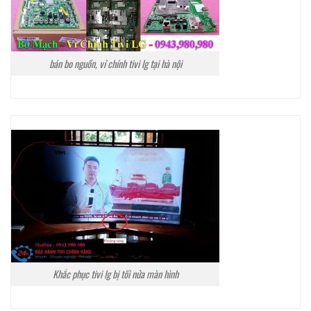
bán bo nguồn, vỉ chính tivi lg tại hà nội
Khắc phục tivi lg bị tối nửa màn hình