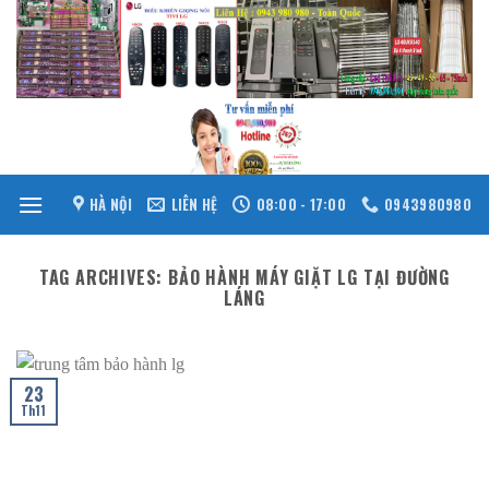
Skip
to
content
HÀ NỘI
LIÊN HỆ
08:00 - 17:00
0943980980
TAG ARCHIVES:
BẢO HÀNH MÁY GIẶT LG TẠI ĐƯỜNG
LÁNG
23
Th11