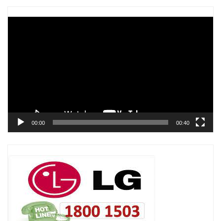
Trình
chơi
Video
00:00
00:40