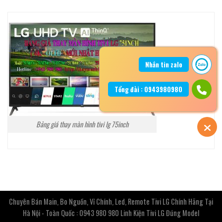
Nhắn tin zalo
Tổng đài : 0943980980
Bảng giá thay màn hình tivi lg 75inch
Chuyên Bán Main, Bo Nguồn, Vỉ Chính, Led, Remote Tivi LG Chính Hãng Tại
Hà Nội - Toàn Quốc : 0943 980 980 Linh Kiện Tivi LG Đúng Model