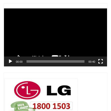
Trình
chơi
Video
00:00
00:40