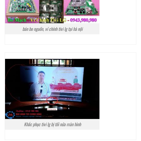
bán bo nguồn, vỉ chính tivi lg tại hà nội
Khắc phục tivi lg bị tối nửa màn hình