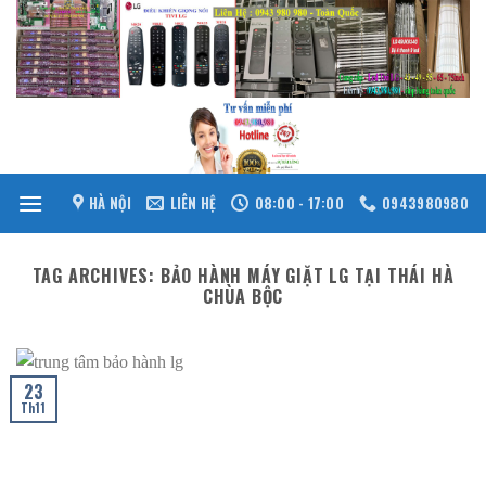
Skip
to
content
HÀ NỘI
LIÊN HỆ
08:00 - 17:00
0943980980
TAG ARCHIVES:
BẢO HÀNH MÁY GIẶT LG TẠI THÁI HÀ
CHÙA BỘC
23
Th11