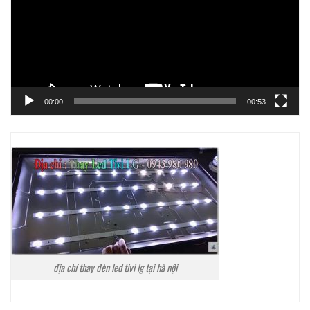
00:00
00:53
địa chỉ thay đèn led tivi lg tại hà nội