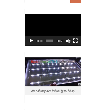
Trình
chơi
Video
00:00
00:53
địa chỉ thay đèn led tivi lg tại hà nội