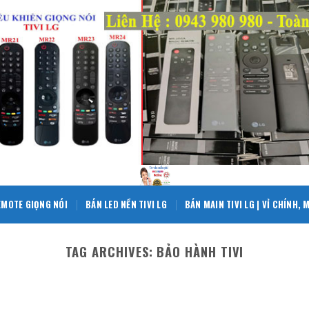
EMOTE GIỌNG NÓI
BÁN LED NỀN TIVI LG
BÁN MAIN TIVI LG | VỈ CHÍNH,
TAG ARCHIVES:
BẢO HÀNH TIVI