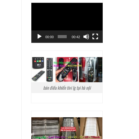
Trình
chơi
Video
00:00
00:42
bán điều khiển tivi lg tại hà nội