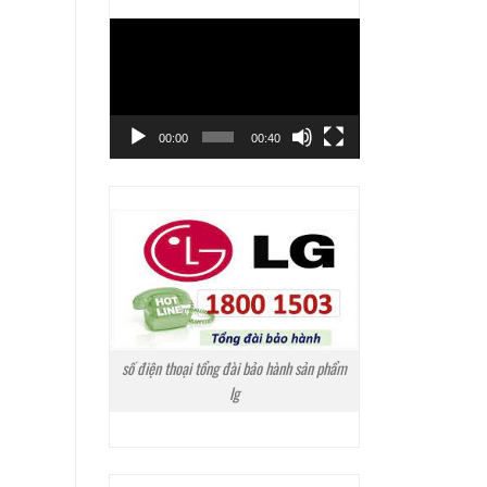
Trình
chơi
Video
00:00
00:40
số điện thoại tổng đài bảo hành sản phẩm
lg