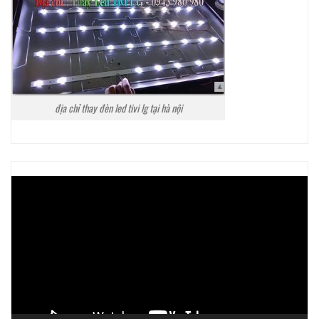
địa chỉ thay đèn led tivi lg tại hà nội
Trình
chơi
Video