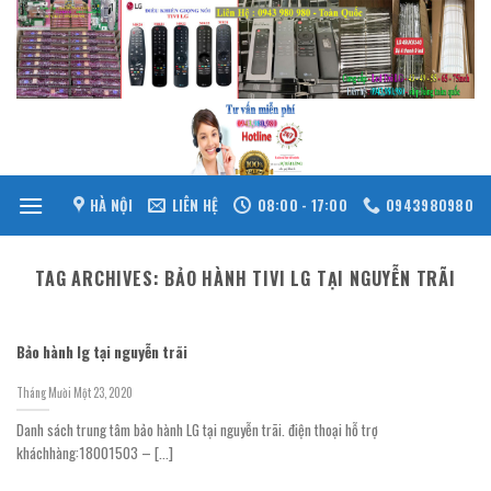
Skip
to
content
HÀ NỘI
LIÊN HỆ
08:00 - 17:00
0943980980
TAG ARCHIVES:
BẢO HÀNH TIVI LG TẠI NGUYỄN TRÃI
Bảo hành lg tại nguyễn trãi
Tháng Mười Một 23, 2020
Danh sách trung tâm bảo hành LG tại nguyễn trãi. điện thoại hỗ trợ
kháchhàng:18001503 – [...]