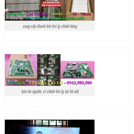
cung cấp thanh leb tivi lg chính hãng
bán bo nguồn, vỉ chính tivi lg tại hà nội