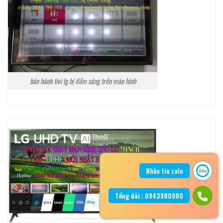
bảo hành tivi lg bị đốm sáng trên màn hình
Nhắn tin zalo
Tổng đài : 0943980980