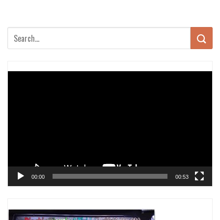
Trình
chơi
Video
00:00
00:53