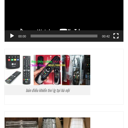
00:00
00:42
bán điều khiển tivi lg tại hà nội