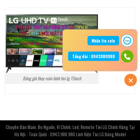
Nhắn tin zalo
Tổng đài : 0943980980
Bảng giá thay màn hình tivi lg 75inch
Chuyên Bán Main, Bo Nguồn, Vỉ Chính, Led, Remote Tivi LG Chính Hãng Tại
Hà Nội - Toàn Quốc : 0943 980 980 Linh Kiện Tivi LG Đúng Model