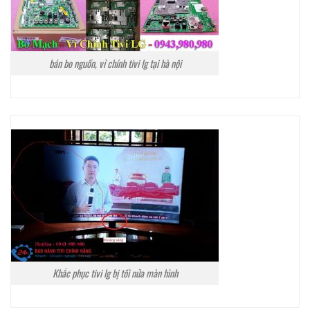
bán bo nguồn, vỉ chính tivi lg tại hà nội
Khắc phục tivi lg bị tối nửa màn hình