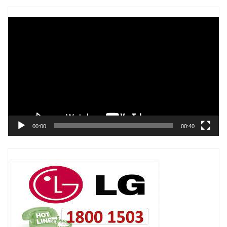
Trình
chơi
Video
00:00
00:40