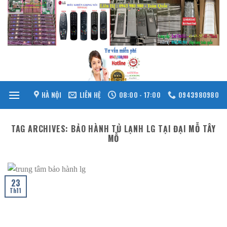
Skip
to
content
HÀ NỘI
LIÊN HỆ
08:00 - 17:00
0943980980
TAG ARCHIVES:
BẢO HÀNH TỦ LẠNH LG TẠI ĐẠI MỖ TÂY
MỖ
23
Th11