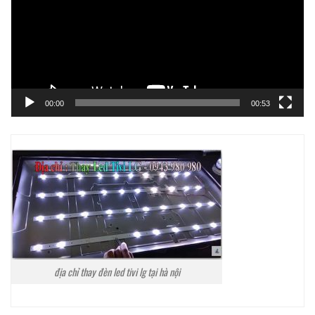
00:00
00:53
địa chỉ thay đèn led tivi lg tại hà nội