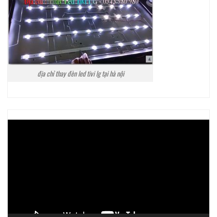
địa chỉ thay đèn led tivi lg tại hà nội
Trình
chơi
Video