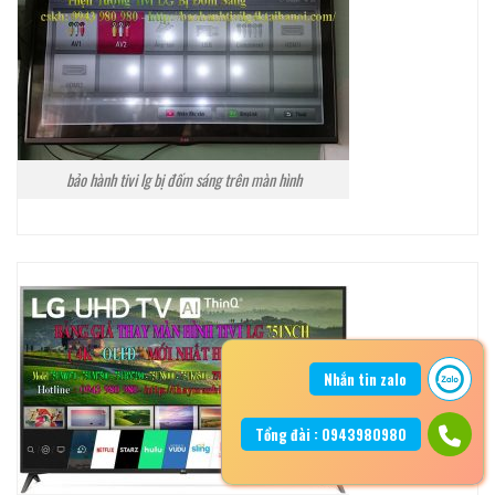
bảo hành tivi lg bị đốm sáng trên màn hình
Nhắn tin zalo
Tổng đài : 0943980980