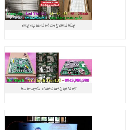
cung cấp thanh leb tivi lg chính hãng
bán bo nguồn, vỉ chính tivi lg tại hà nội