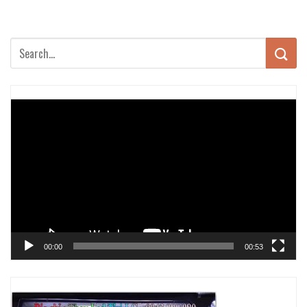
Trình
chơi
Video
00:00
00:53