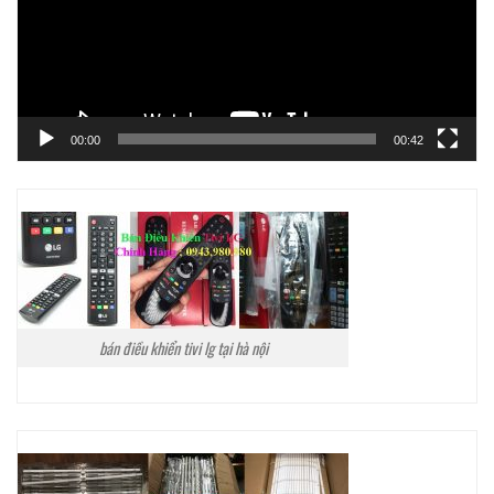
00:00
00:42
bán điều khiển tivi lg tại hà nội