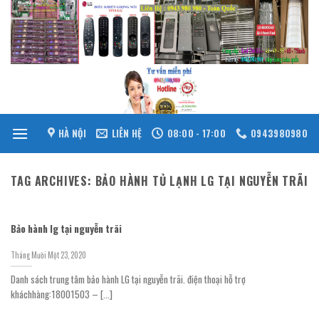
Skip
to
content
HÀ NỘI
LIÊN HỆ
08:00 - 17:00
0943980980
TAG ARCHIVES:
BẢO HÀNH TỦ LẠNH LG TẠI NGUYỄN TRÃI
Bảo hành lg tại nguyễn trãi
Tháng Mười Một 23, 2020
Danh sách trung tâm bảo hành LG tại nguyễn trãi. điện thoại hỗ trợ
kháchhàng:18001503 – [...]