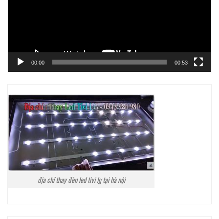
00:00
00:53
địa chỉ thay đèn led tivi lg tại hà nội