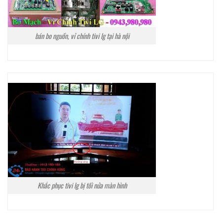
bán bo nguồn, vỉ chính tivi lg tại hà nội
Khắc phục tivi lg bị tối nửa màn hình