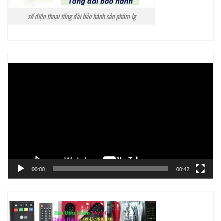
số điện thoại tổng đài bảo hành sản phẩm lg
Trình
chơi
Video
00:00
00:42