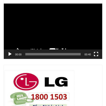
Trình
chơi
Video
00:00
00:40