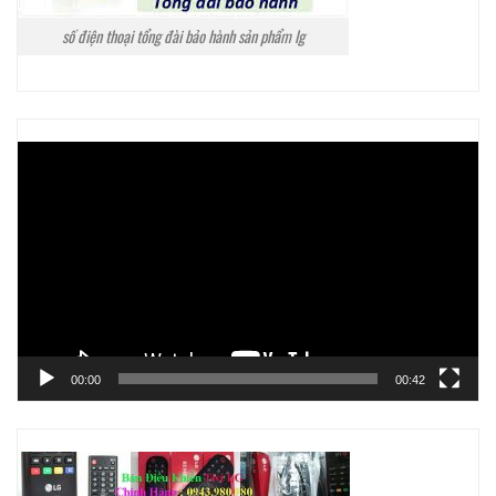
số điện thoại tổng đài bảo hành sản phẩm lg
Trình
chơi
Video
00:00
00:42