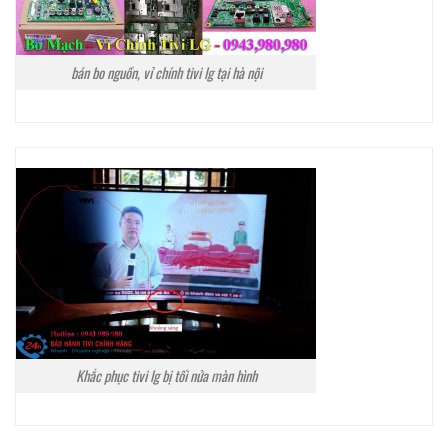
bán bo nguồn, vỉ chính tivi lg tại hà nội
Khắc phục tivi lg bị tối nửa màn hình