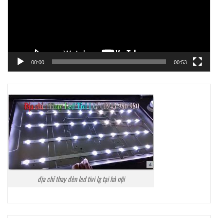
00:00
00:53
địa chỉ thay đèn led tivi lg tại hà nội