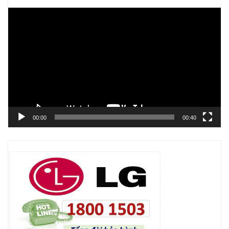
Trình
chơi
Video
00:00
00:40