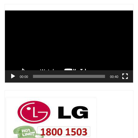
Trình
chơi
Video
00:00
00:40