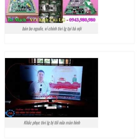
bán bo nguồn, vỉ chính tivi lg tại hà nội
Khắc phục tivi lg bị tối nửa màn hình