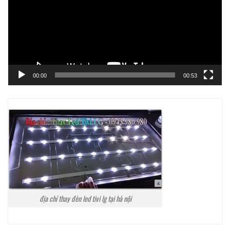
00:00
00:53
địa chỉ thay đèn led tivi lg tại hà nội