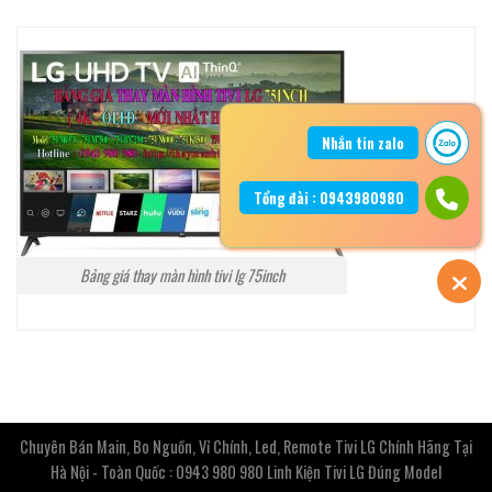
Nhắn tin zalo
Tổng đài : 0943980980
Bảng giá thay màn hình tivi lg 75inch
Chuyên Bán Main, Bo Nguồn, Vỉ Chính, Led, Remote Tivi LG Chính Hãng Tại
Hà Nội - Toàn Quốc : 0943 980 980 Linh Kiện Tivi LG Đúng Model