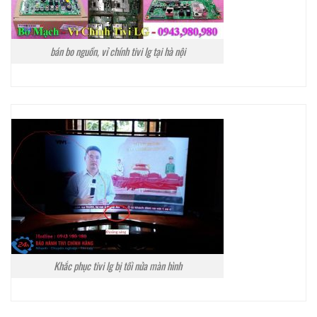
bán bo nguồn, vỉ chính tivi lg tại hà nội
Khắc phục tivi lg bị tối nửa màn hình