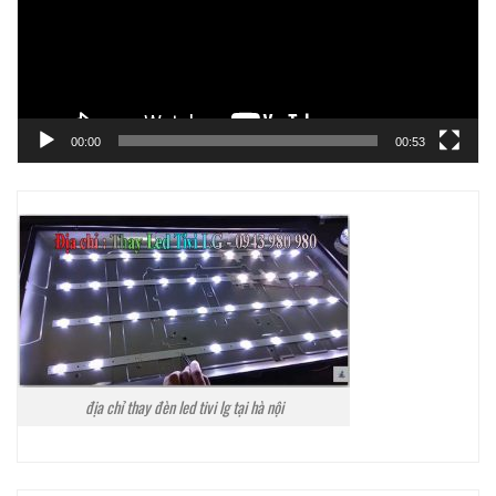
00:00
00:53
địa chỉ thay đèn led tivi lg tại hà nội