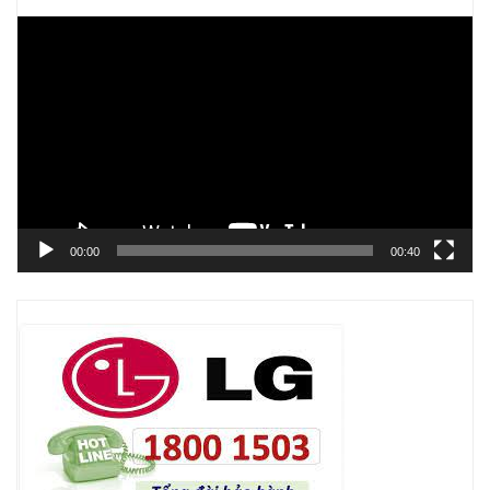
Trình
chơi
Video
00:00
00:40