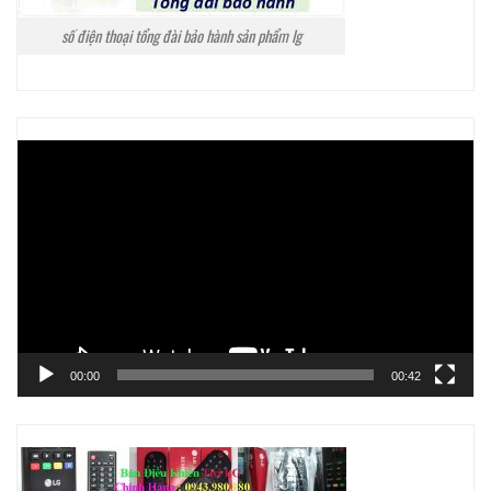
số điện thoại tổng đài bảo hành sản phẩm lg
Trình
chơi
Video
00:00
00:42