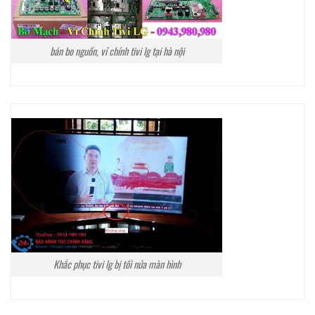
bán bo nguồn, vỉ chính tivi lg tại hà nội
Khắc phục tivi lg bị tối nửa màn hình