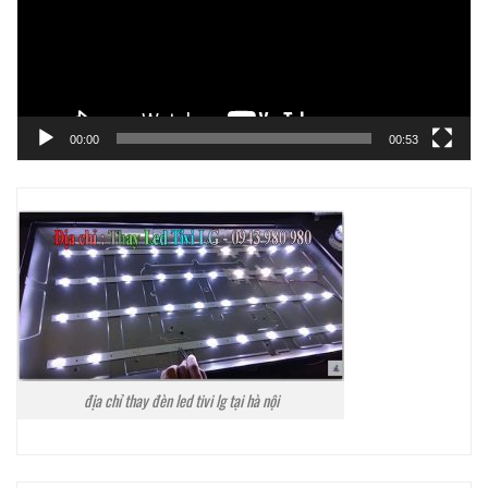
00:00
00:53
địa chỉ thay đèn led tivi lg tại hà nội