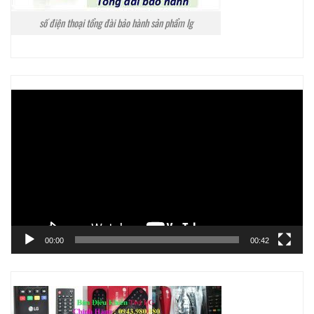
số điện thoại tổng đài bảo hành sản phẩm lg
Trình
chơi
Video
00:00
00:42