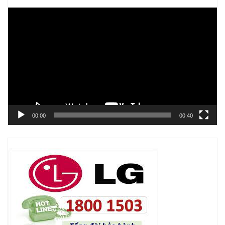
Trình
chơi
Video
00:00
00:40