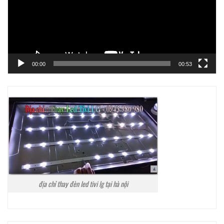
00:00
00:53
địa chỉ thay đèn led tivi lg tại hà nội