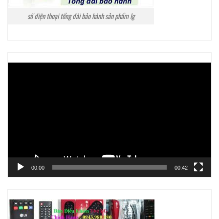
số điện thoại tổng đài bảo hành sản phẩm lg
Trình
chơi
Video
00:00
00:42