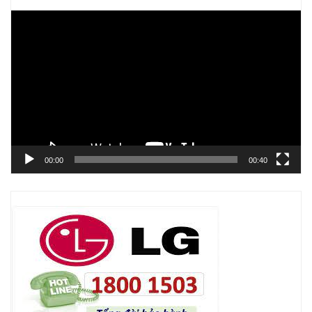
Trình
chơi
Video
00:00
00:40