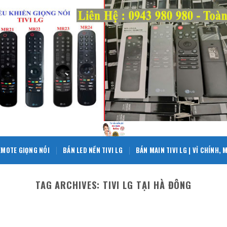
EMOTE GIỌNG NÓI
BÁN LED NỀN TIVI LG
BÁN MAIN TIVI LG | VỈ CHÍNH,
TAG ARCHIVES:
TIVI LG TẠI HÀ ĐÔNG