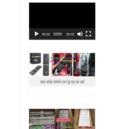
Trình
chơi
Video
00:00
00:42
bán điều khiển tivi lg tại hà nội