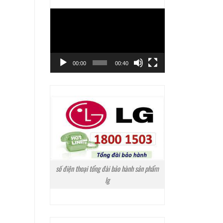
Trình
chơi
Video
00:00
00:40
số điện thoại tổng đài bảo hành sản phẩm
lg