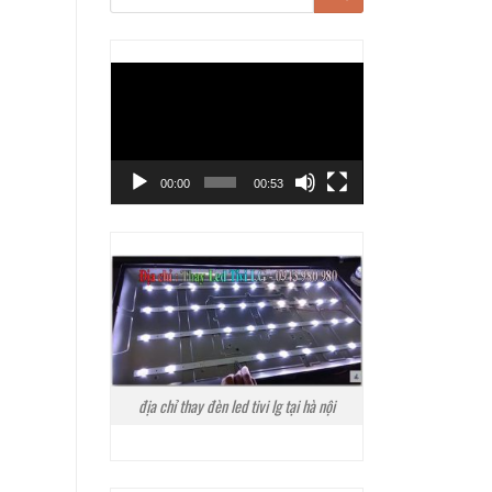
Trình
chơi
Video
00:00
00:53
địa chỉ thay đèn led tivi lg tại hà nội