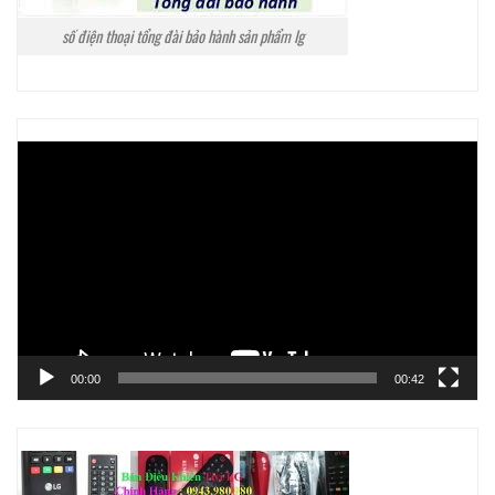
số điện thoại tổng đài bảo hành sản phẩm lg
Trình
chơi
Video
00:00
00:42