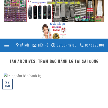
Skip
to
content
HÀ NỘI
LIÊN HỆ
08:00 - 17:00
0943980980
TAG ARCHIVES:
TRẠM BẢO HÀNH LG TẠI SÀI ĐỒNG
23
Th11