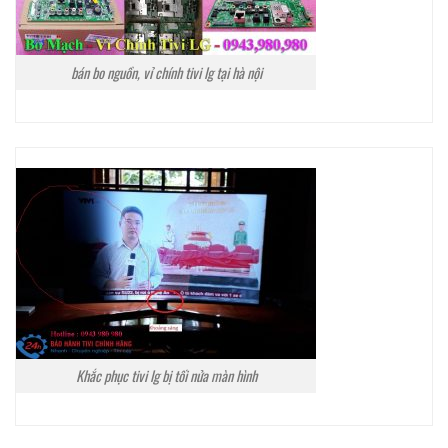
bán bo nguồn, vỉ chính tivi lg tại hà nội
Khắc phục tivi lg bị tối nửa màn hình