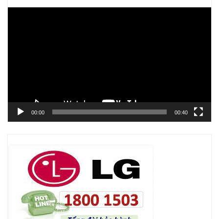
Trình
chơi
Video
00:00
00:40