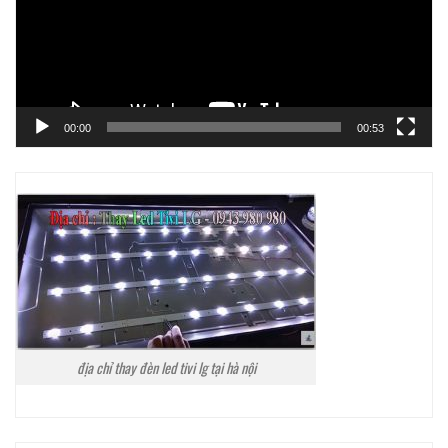
00:00
00:53
địa chỉ thay đèn led tivi lg tại hà nội