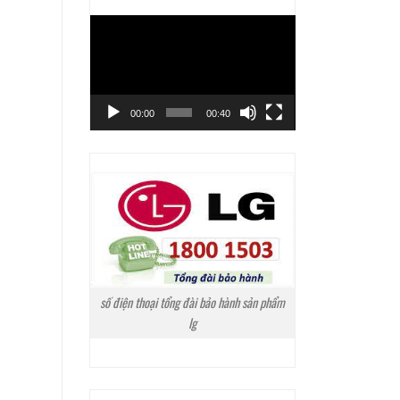
Trình
chơi
Video
00:00
00:40
số điện thoại tổng đài bảo hành sản phẩm
lg