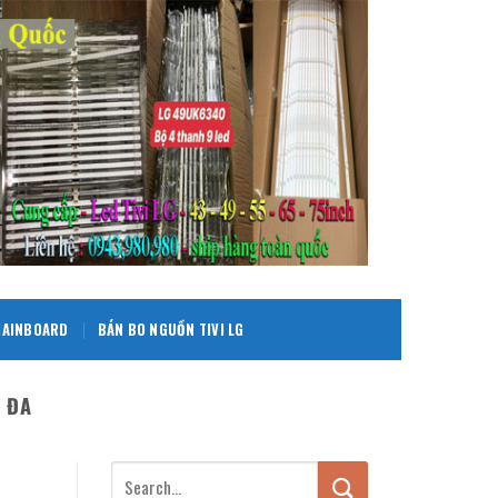
 MAINBOARD
BÁN BO NGUỒN TIVI LG
 ĐA