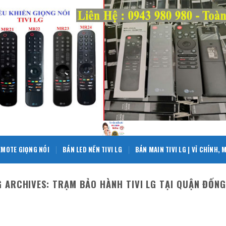
EMOTE GIỌNG NÓI
BÁN LED NỀN TIVI LG
BÁN MAIN TIVI LG | VỈ CHÍNH,
G ARCHIVES:
TRẠM BẢO HÀNH TIVI LG TẠI QUẬN ĐỐNG