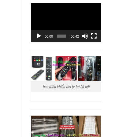
Trình
chơi
Video
00:00
00:42
bán điều khiển tivi lg tại hà nội