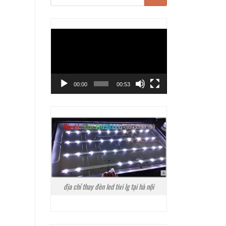
Trình
chơi
Video
00:00
00:53
địa chỉ thay đèn led tivi lg tại hà nội