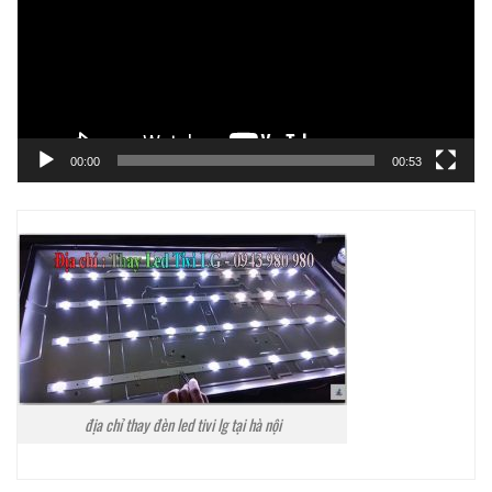
00:00
00:53
địa chỉ thay đèn led tivi lg tại hà nội