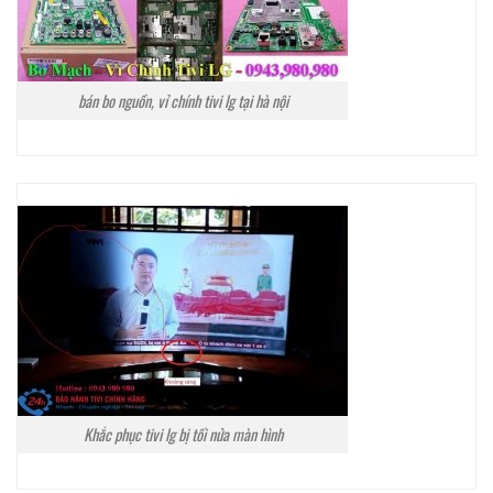
bán bo nguồn, vỉ chính tivi lg tại hà nội
Khắc phục tivi lg bị tối nửa màn hình