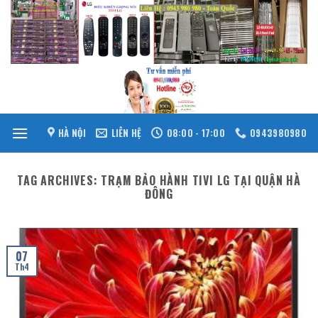
Skip
to
content
HÀ NỘI
LIÊN HỆ
08:00 - 17:00
0943980980
TAG ARCHIVES:
TRẠM BẢO HÀNH TIVI LG TẠI QUẬN HÀ
ĐÔNG
07
Th4