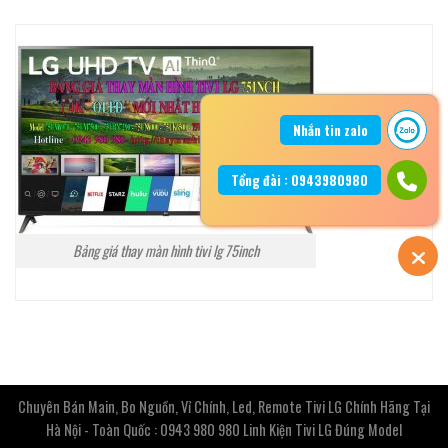
Nhắn tin zalo
Tổng đài : 0943980980
Bảng giá thay màn hình tivi lg 75inch
Chuyên Bán Main, Bo Nguồn, Vỉ Chính, Led, Remote Tivi LG Chính Hãng Tại
Hà Nội - Toàn Quốc : 0943 980 980 Linh Kiện Tivi LG Đúng Model