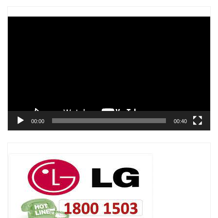
Trình
chơi
Video
00:00
00:40