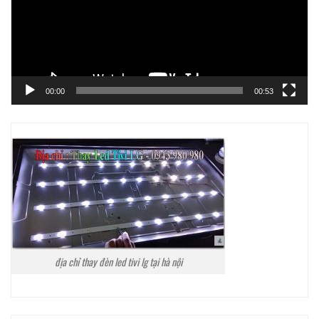
00:00
00:53
địa chỉ thay đèn led tivi lg tại hà nội