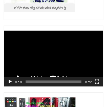
số điện thoại tổng đài bảo hành sản phẩm lg
Trình
chơi
Video
00:00
00:42