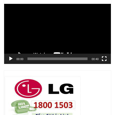
Trình
chơi
Video
00:00
00:40