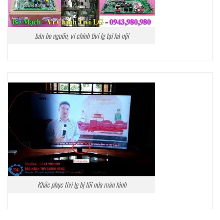
bán bo nguồn, vỉ chính tivi lg tại hà nội
Khắc phục tivi lg bị tối nửa màn hình