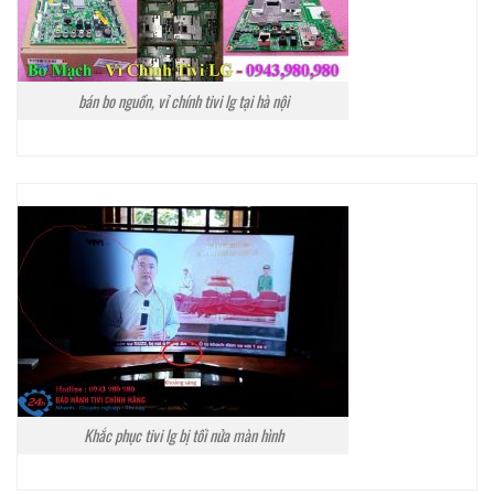
bán bo nguồn, vỉ chính tivi lg tại hà nội
Khắc phục tivi lg bị tối nửa màn hình