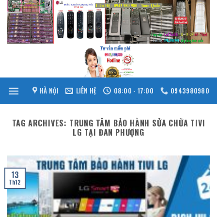
Skip
to
content
HÀ NỘI
LIÊN HỆ
08:00 - 17:00
0943980980
TAG ARCHIVES:
TRUNG TÂM BẢO HÀNH SỬA CHỮA TIVI
LG TẠI ĐAN PHƯỢNG
13
Th12