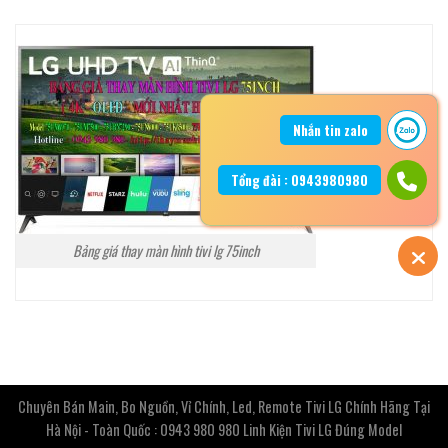
Nhắn tin zalo
Tổng đài : 0943980980
Bảng giá thay màn hình tivi lg 75inch
Chuyên Bán Main, Bo Nguồn, Vỉ Chính, Led, Remote Tivi LG Chính Hãng Tại
Hà Nội - Toàn Quốc : 0943 980 980 Linh Kiện Tivi LG Đúng Model