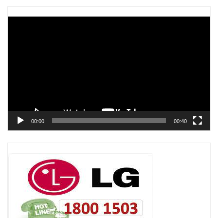
Trình
chơi
Video
00:00
00:40