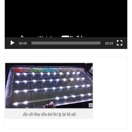
00:00
00:53
địa chỉ thay đèn led tivi lg tại hà nội