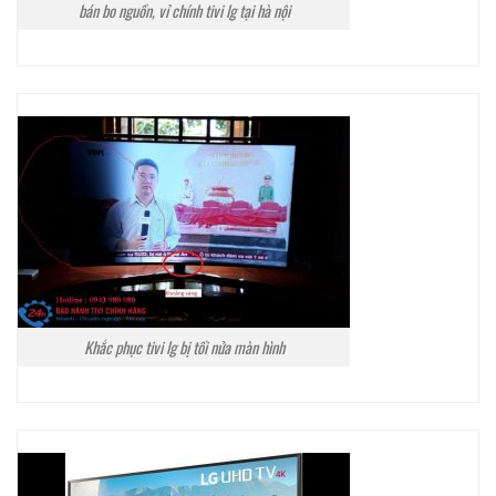
bán bo nguồn, vỉ chính tivi lg tại hà nội
Khắc phục tivi lg bị tối nửa màn hình