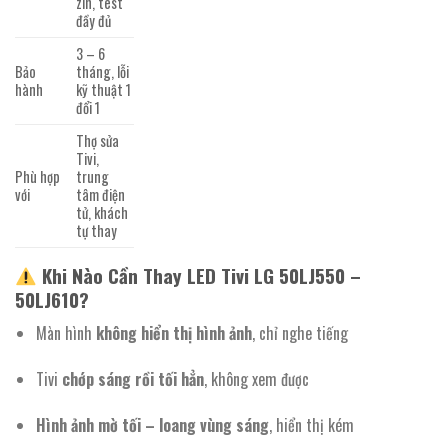
zin, test
đầy đủ
3 – 6
Bảo
tháng, lỗi
hành
kỹ thuật 1
đổi 1
Thợ sửa
Tivi,
Phù hợp
trung
với
tâm điện
tử, khách
tự thay
Khi Nào Cần Thay LED Tivi LG 50LJ550 –
50LJ610?
Màn hình
không hiển thị hình ảnh
, chỉ nghe tiếng
Tivi
chớp sáng rồi tối hẳn
, không xem được
Hình ảnh mờ tối – loang vùng sáng
, hiển thị kém