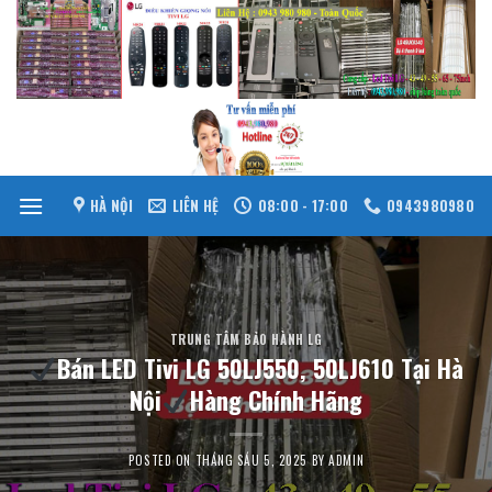
Skip
to
content
HÀ NỘI
LIÊN HỆ
08:00 - 17:00
0943980980
TRUNG TÂM BẢO HÀNH LG
Bán LED Tivi LG 50LJ550, 50LJ610 Tại Hà
Nội
Hàng Chính Hãng
POSTED ON
THÁNG SÁU 5, 2025
BY
ADMIN