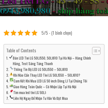
5/5 - (1 bình chọn)
Table of Contents
Bán LED Tivi LG 50LJ550, 50LJ610 Tại Hà Nội – Hàng Chính
Hãng, Test Sáng Từng Thanh
Thông Tin Bộ LED LG 50LJ550 – 50LJ610
Khi Nào Cần Thay LED Tivi LG 50LJ550 – 50LJ610?
Cam Kết Khi Mua LED LG 50 inch Dòng LJ Tại Chúng Tôi
Giao Hàng Toàn Quốc – Có Nhận Lắp Tại Hà Nội
Tìm mua led tivi LG 50LJ:
Liên Hệ Ngay Để Nhận Tư Vấn Và Đặt Mua