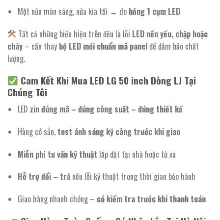
Một nửa màn sáng, nửa kia tối → do
hỏng 1 cụm LED
Tất cả những biểu hiện trên đều là lỗi
LED nền yếu, chập hoặc
cháy
– cần thay
bộ LED mới chuẩn mã panel
để đảm bảo chất
lượng.
Cam Kết Khi Mua LED LG 50 inch Dòng LJ Tại
Chúng Tôi
LED
zin đúng mã – đúng công suất – đúng thiết kế
Hàng có sẵn,
test ánh sáng kỹ càng trước khi giao
Miễn phí tư vấn kỹ thuật
lắp đặt tại nhà hoặc từ xa
Hỗ trợ đổi – trả
nếu lỗi kỹ thuật trong thời gian bảo hành
Giao hàng nhanh chóng –
có kiểm tra trước khi thanh toán