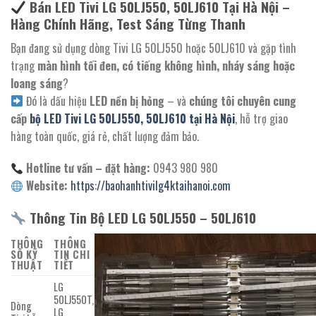
Bán LED Tivi LG 50LJ550, 50LJ610 Tại Hà Nội –
Hàng Chính Hãng, Test Sáng Từng Thanh
Bạn đang sử dụng dòng Tivi LG 50LJ550 hoặc 50LJ610 và gặp tình
trạng
màn hình tối đen, có tiếng không hình, nháy sáng hoặc
loang sáng
?
Đó là dấu hiệu
LED nền bị hỏng
– và
chúng tôi chuyên cung
cấp
bộ LED Tivi LG 50LJ550, 50LJ610 tại Hà Nội
, hỗ trợ giao
hàng toàn quốc, giá rẻ, chất lượng đảm bảo.
Hotline tư vấn – đặt hàng:
0943 980 980
Website:
https://baohanhtivilg4ktaihanoi.com
Thông Tin Bộ LED LG 50LJ550 – 50LJ610
THÔNG
THÔNG
SỐ KỸ
TIN CHI
THUẬT
TIẾT
LG
50LJ550T,
Dòng
LG