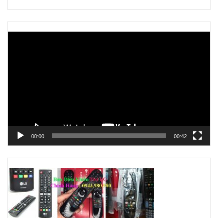
Trình
chơi
Video
00:00
00:42