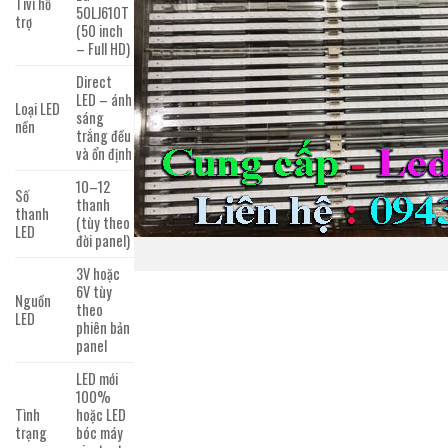
Tivi hỗ
50LJ610T
trợ
(50 inch
– Full HD)
Direct
LED – ánh
Loại LED
sáng
nền
trắng đều
và ổn định
10–12
Số
thanh
thanh
(tùy theo
LED
đời panel)
3V hoặc
6V tùy
Nguồn
theo
LED
phiên bản
panel
LED mới
100%
Tình
hoặc LED
trạng
bóc máy