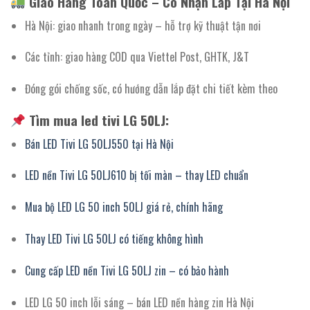
Giao Hàng Toàn Quốc – Có Nhận Lắp Tại Hà Nội
Hà Nội: giao nhanh trong ngày – hỗ trợ kỹ thuật tận nơi
Các tỉnh: giao hàng COD qua Viettel Post, GHTK, J&T
Đóng gói chống sốc, có hướng dẫn lắp đặt chi tiết kèm theo
Tìm mua led tivi LG 50LJ:
Bán LED Tivi LG 50LJ550 tại Hà Nội
LED nền Tivi LG 50LJ610 bị tối màn – thay LED chuẩn
Mua bộ LED LG 50 inch 50LJ giá rẻ, chính hãng
Thay LED Tivi LG 50LJ có tiếng không hình
Cung cấp LED nền Tivi LG 50LJ zin – có bảo hành
LED LG 50 inch lỗi sáng – bán LED nền hàng zin Hà Nội