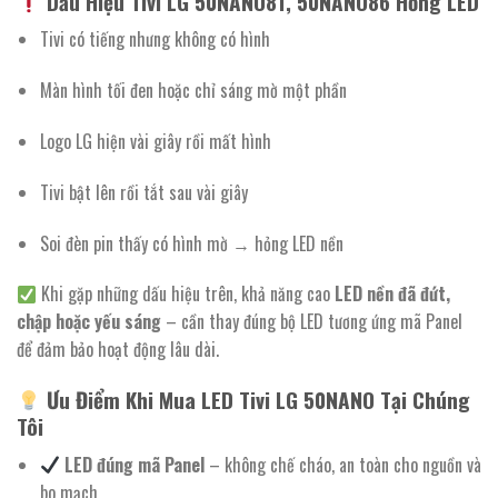
Dấu Hiệu Tivi LG 50NANO81, 50NANO86 Hỏng LED
Tivi có tiếng nhưng không có hình
Màn hình tối đen hoặc chỉ sáng mờ một phần
Logo LG hiện vài giây rồi mất hình
Tivi bật lên rồi tắt sau vài giây
Soi đèn pin thấy có hình mờ → hỏng LED nền
Khi gặp những dấu hiệu trên, khả năng cao
LED nền đã đứt,
chập hoặc yếu sáng
– cần thay đúng bộ LED tương ứng mã Panel
để đảm bảo hoạt động lâu dài.
Ưu Điểm Khi Mua LED Tivi LG 50NANO Tại Chúng
Tôi
LED đúng mã Panel
– không chế cháo, an toàn cho nguồn và
bo mạch