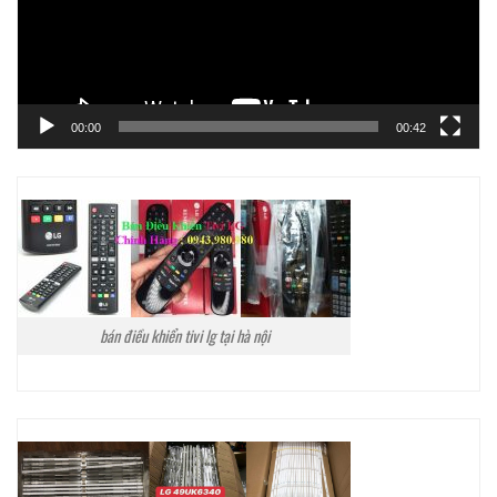
00:00
00:42
bán điều khiển tivi lg tại hà nội