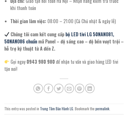
Địa chỉ:
Giao tận nơi toàn Hà Nội – Nhận hàng kiểm tra trước
khi thanh toán
Thời gian làm việc:
08:00 – 21:00 (Cả Chủ nhật & ngày lễ)
Chúng tôi cam kết cung cấp
bộ LED tivi LG 50NANO81,
50NANO86 chuẩn
mã Panel – độ sáng cao – độ bền vượt trội –
hỗ trợ kỹ thuật từ A đến Z.
Gọi ngay
0943 980 980
để nhận tư vấn và giao hàng LED tivi
tận nơi!
This entry was posted in
Trung Tâm Bảo Hành LG
. Bookmark the
permalink
.