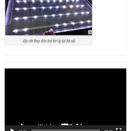
địa chỉ thay đèn led tivi lg tại hà nội
Trình
chơi
Video