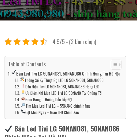
4.5/5 - (2 bình chọn)
Table of Contents
Bán Led Tivi LG 50NANO81, 50NANO86 Chính Hãng Tại Hà Nội
Thông Số Kỹ Thuật Bộ LED LG 50NANO81, 50NANO86
Dấu Hiệu Tivi LG 50NANO81, 50NANO86 Hỏng LED
Ưu Điểm Khi Mua LED Tivi LG 50NANO Tại Chúng Tôi
Giao Hàng – Hướng Dẫn Lắp Đặt
Tìm Mua Led Tivi LG – 55NANO chính hãng
Đặt Mua Ngay – Giao LED Chính Xác
Bán Led Tivi LG 50NANO81, 50NANO86