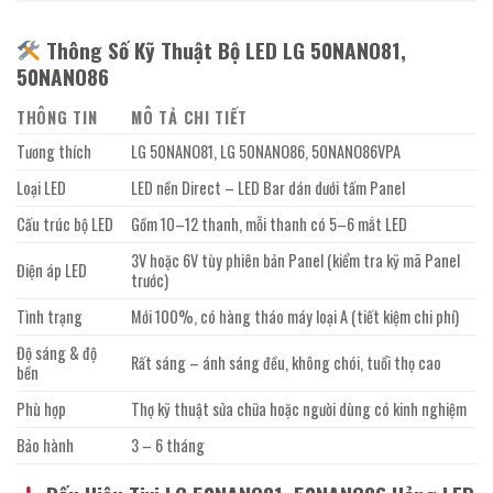
Thông Số Kỹ Thuật Bộ LED LG 50NANO81,
50NANO86
THÔNG TIN
MÔ TẢ CHI TIẾT
Tương thích
LG 50NANO81, LG 50NANO86, 50NANO86VPA
Loại LED
LED nền Direct – LED Bar dán dưới tấm Panel
Cấu trúc bộ LED
Gồm 10–12 thanh, mỗi thanh có 5–6 mắt LED
3V hoặc 6V tùy phiên bản Panel (kiểm tra kỹ mã Panel
Điện áp LED
trước)
Tình trạng
Mới 100%, có hàng tháo máy loại A (tiết kiệm chi phí)
Độ sáng & độ
Rất sáng – ánh sáng đều, không chói, tuổi thọ cao
bền
Phù hợp
Thợ kỹ thuật sửa chữa hoặc người dùng có kinh nghiệm
Bảo hành
3 – 6 tháng