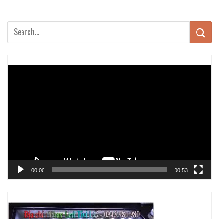
Trình
chơi
Video
00:00
00:53