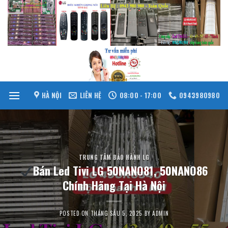
Skip
to
content
HÀ NỘI
LIÊN HỆ
08:00 - 17:00
0943980980
TRUNG TÂM BẢO HÀNH LG
Bán Led Tivi LG 50NANO81, 50NANO86
Chính Hãng Tại Hà Nội
POSTED ON
THÁNG SÁU 5, 2025
BY
ADMIN