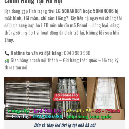
Chính Hãng Tại Hà Nội
Bạn đang gặp tình trạng
tivi LG 50NANO81 hoặc 50NANO86 bị
mất hình, tối màn, chỉ còn tiếng
? Hãy liên hệ ngay với chúng tôi
để được cung cấp
bộ LED nền chuẩn mã Panel
– đúng loại, đúng
thông số – giúp tivi hoạt động ổn định trở lại,
không lỗi sau khi
thay
.
Hotline tư vấn và đặt hàng:
0943 980 980
Giao hàng nhanh nội thành – Gửi hàng toàn quốc – Hỗ trợ kỹ
thuật tận nơi
Bán và thay led tivi lg tại nhà hà nội