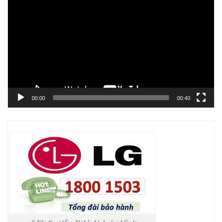
chơi
Video
00:00
00:40