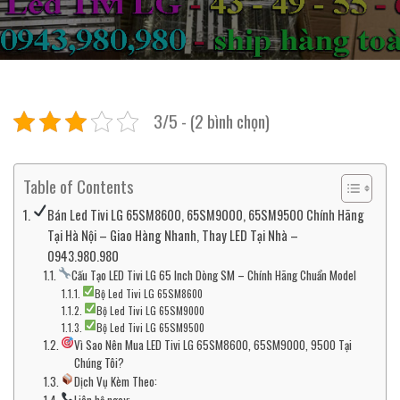
3/5 - (2 bình chọn)
Table of Contents
Bán Led Tivi LG 65SM8600, 65SM9000, 65SM9500 Chính Hãng
Tại Hà Nội – Giao Hàng Nhanh, Thay LED Tại Nhà –
0943.980.980
Cấu Tạo LED Tivi LG 65 Inch Dòng SM – Chính Hãng Chuẩn Model
Bộ Led Tivi LG 65SM8600
Bộ Led Tivi LG 65SM9000
Bộ Led Tivi LG 65SM9500
Vì Sao Nên Mua LED Tivi LG 65SM8600, 65SM9000, 9500 Tại
Chúng Tôi?
Dịch Vụ Kèm Theo: