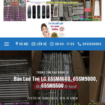
Skip
to
content
HÀ NỘI
LIÊN HỆ
08:00 - 17:00
0943980980
TRUNG TÂM BẢO HÀNH LG
Bán Led Tivi LG 65SM8600, 65SM9000,
65SM9500
POSTED ON
THÁNG SÁU 5, 2025
BY
ADMIN