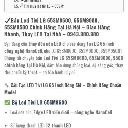
Liên hệ ngay:
Tìm mua led tivi LG – 65SM:
Bán Led Tivi LG 65SM8600, 65SM9000,
65SM9500 Chính Hãng Tại Hà Nội – Giao Hàng
Nhanh, Thay LED Tại Nhà – 0943.980.980
Bạn đang cần
thay đèn nền LED
cho các dòng
tivi LG 65 inch
công nghệ NanoCell
, như LG 65SM8600, 65SM9000, 65SM9500?
Chúng tôi chuyên
bán Led Tivi LG 65SM8600, 65SM9000, 9500
chính hãng tại Hà Nội
, đảm bảo đúng chủng loại, độ sáng gốc, thay
thế chuẩn kỹ thuật – có bảo hành đầy đủ.
Cấu Tạo LED Tivi LG 65 Inch Dòng SM – Chính Hãng Chuẩn
Model
Bộ Led
Tivi LG 65SM8600
Loại đèn nền:
Edge LED viền dưới – công nghệ NanoCell
Số lượng thanh LED:
12 thanh LED