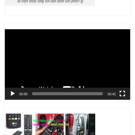
số điện thoại tổng đài bảo hành sản phẩm lg
Trình
chơi
Video
00:00
00:42