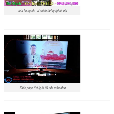
bán bo nguồn, vỉ chính tivi lg tại hà nội
Khắc phục tivi lg bị tối nửa màn hình