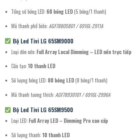
Tổng số bóng LED:
60 bóng LED
(5 bóng/1 thanh)
Mã thanh phổ biến:
AGF78805801 / 6916L-2911A
Bộ Led
Tivi LG 65SM9000
Loại đèn nền:
Full Array Local Dimming – LED nền trực tiếp
Cấu tạo:
10 thanh LED
Số lượng bóng LED:
80 bóng LED
(8 bóng/1 thanh)
Mã thanh tương thích:
AGF78930101 / 6916L-2996A
Bộ Led
Tivi LG 65SM9500
Loại LED:
Full Array LED – Dimming Pro cao cấp
Số lượng thanh:
10 thanh LED