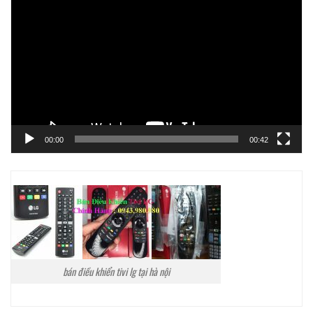
chơi
Video
00:00
00:42
bán điều khiển tivi lg tại hà nội