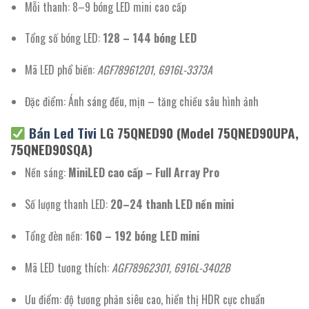
Mỗi thanh: 8–9 bóng LED mini cao cấp
Tổng số bóng LED:
128 – 144 bóng LED
Mã LED phổ biến:
AGF78961201, 6916L-3373A
Đặc điểm: Ánh sáng đều, mịn – tăng chiều sâu hình ảnh
Bán Led Tivi
LG 75QNED90 (Model 75QNED90UPA,
75QNED90SQA)
Nền sáng:
MiniLED cao cấp – Full Array Pro
Số lượng thanh LED:
20–24 thanh LED nền mini
Tổng đèn nền:
160 – 192 bóng LED mini
Mã LED tương thích:
AGF78962301, 6916L-3402B
Ưu điểm: độ tương phản siêu cao, hiển thị HDR cực chuẩn