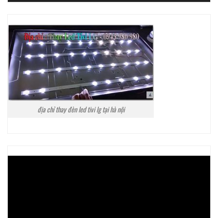
địa chỉ thay đèn led tivi lg tại hà nội
Trình
chơi
Video