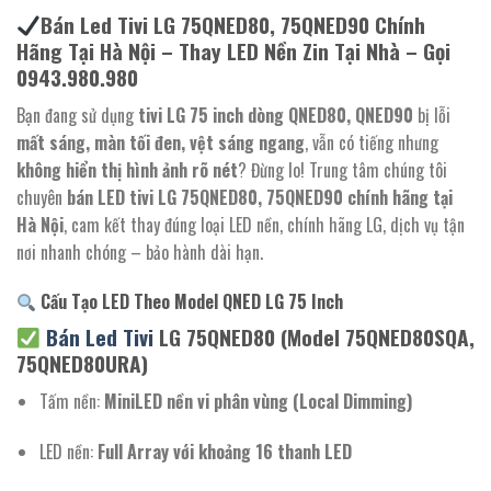
Bán Led Tivi LG 75QNED80, 75QNED90 Chính
Hãng Tại Hà Nội – Thay LED Nền Zin Tại Nhà – Gọi
0943.980.980
Bạn đang sử dụng
tivi LG 75 inch dòng QNED80, QNED90
bị lỗi
mất sáng, màn tối đen, vệt sáng ngang
, vẫn có tiếng nhưng
không hiển thị hình ảnh rõ nét
? Đừng lo! Trung tâm chúng tôi
chuyên
bán LED tivi LG 75QNED80, 75QNED90 chính hãng tại
Hà Nội
, cam kết thay đúng loại LED nền, chính hãng LG, dịch vụ tận
nơi nhanh chóng – bảo hành dài hạn.
Cấu Tạo LED Theo Model QNED LG 75 Inch
Bán Led Tivi
LG 75QNED80 (Model 75QNED80SQA,
75QNED80URA)
Tấm nền:
MiniLED nền vi phân vùng (Local Dimming)
LED nền:
Full Array với khoảng 16 thanh LED