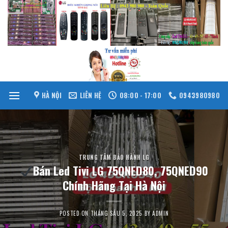
Skip
to
content
HÀ NỘI
LIÊN HỆ
08:00 - 17:00
0943980980
TRUNG TÂM BẢO HÀNH LG
Bán Led Tivi LG 75QNED80, 75QNED90
Chính Hãng Tại Hà Nội
POSTED ON
THÁNG SÁU 5, 2025
BY
ADMIN