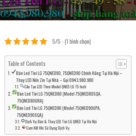
5/5 - (1 bình chọn)
Table of Contents
Bán Led Tivi LG 75QNED80, 75QNED90 Chính Hãng Tại Hà Nội –
Thay LED Nền Zin Tại Nhà – Gọi 0943.980.980
Cấu Tạo LED Theo Model QNED LG 75 Inch
Bán Led Tivi LG 75QNED80 (Model 75QNED80SQA,
75QNED80URA)
Bán Led Tivi LG 75QNED90 (Model 75QNED90UPA,
75QNED90SQA)
Dịch Vụ Bán & Thay LED Tivi LG QNED Tại Hà Nội
Cam Kết Khi Sử Dụng Dịch Vụ