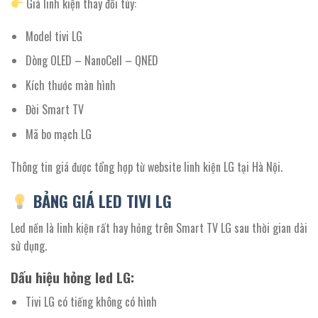
Giá linh kiện thay đổi tùy:
Model tivi LG
Dòng OLED – NanoCell – QNED
Kích thước màn hình
Đời Smart TV
Mã bo mạch LG
Thông tin giá được tổng hợp từ website linh kiện LG tại Hà Nội.
BẢNG GIÁ LED TIVI LG
Led nền là linh kiện rất hay hỏng trên Smart TV LG sau thời gian dài
sử dụng.
Dấu hiệu hỏng led LG:
Tivi LG có tiếng không có hình