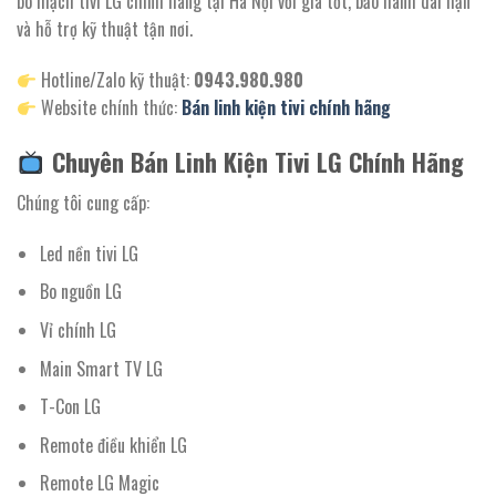
bo mạch tivi LG chính hãng tại Hà Nội với giá tốt, bảo hành dài hạn
và hỗ trợ kỹ thuật tận nơi.
Hotline/Zalo kỹ thuật:
0943.980.980
Website chính thức:
Bán linh kiện tivi chính hãng
Chuyên Bán Linh Kiện Tivi LG Chính Hãng
Chúng tôi cung cấp:
Led nền tivi LG
Bo nguồn LG
Vỉ chính LG
Main Smart TV LG
T-Con LG
Remote điều khiển LG
Remote LG Magic