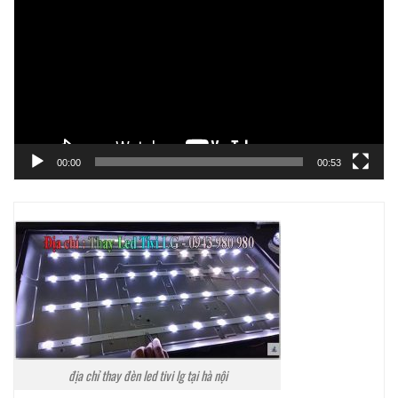
chơi
Video
00:00
00:53
địa chỉ thay đèn led tivi lg tại hà nội