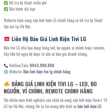
Hỗ trợ kỹ thuật miễn phí
Bảo hành dài hạn
Website hiện cung cấp linh kiện LG chính hãng và hỗ trợ kỹ thuật
tận nơi tại Hà Nội.
Liên Hệ Báo Giá Linh Kiện Tivi LG
Nếu tivi LG nhà bạn đang hỏng led, bo nguồn, vỉ chính hoặc remote,
hãy liên hệ ngay để được tư vấn và báo giá nhanh chóng.
Hotline/Zalo:
0943.980.980
Website:
Bán linh kiện tivi lg chính hãng
BẢNG GIÁ LINH KIỆN TIVI LG – LED, BO
NGUỒN, VỈ CHÍNH, REMOTE CHÍNH HÃNG
Với nhiều năm kinh nghiệm sửa chữa và cung cấp linh kiện Smart TV
LG tại Hà Nội, chúng tôi tự tin mang đến dịch vụ
bán linh kiện LG