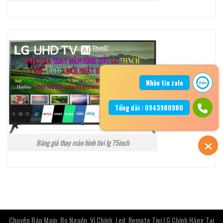
Nhắn tin zalo
Tổng đài : 0943980980
Bảng giá thay màn hình tivi lg 75inch
Chuyên Bán Main, Bo Nguồn, Vỉ Chính, Led, Remote Tivi LG Chính Hãng Tại