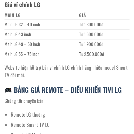
Giá vỉ chính LG
MAIN LG
GIÁ
Main LG 32 – 40 inch
Từ 1.300.000đ
Main LG 43 inch
Từ 1.600.000đ
Main LG 49 – 50 inch
Từ 1.900.000đ
Main LG 55 – 75 inch
Từ 2.500.000đ
Website hiện hỗ trợ bán vỉ chính LG chính hãng nhiều model Smart
TV đời mới.
BẢNG GIÁ REMOTE – ĐIỀU KHIỂN TIVI LG
Chúng tôi chuyên bán:
Remote LG thường
Remote Smart TV LG