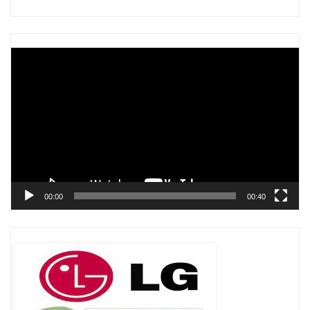
Trình
chơi
Video
00:00
00:40