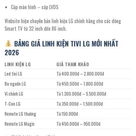
Cáp màn hình – cáp LVDS
Website hiện chuyên bán linh kiện LG chính hãng cho các dòng
Smart TV từ 32 inch đến 86 inch.
BẢNG GIÁ LINH KIỆN TIVI LG MỚI NHẤT
2026
LINH KIỆN LG
GIÁ THAM KHẢO
Led tivi LG
Từ 400.000đ – 2.800.000đ
Bo nguồn LG
Từ 450.000đ – 1.800.000đ
Vỉ chính LG
Từ 1.300.000đ – 5.500.000đ
T-Con LG
Từ 350.000đ – 1.500.000đ
Remote LG thường
Từ 150.000đ
Remote LG Magic
Từ 450.000đ – 950.000đ