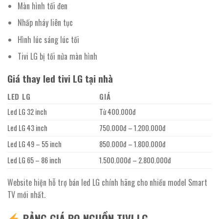
Màn hình tối đen
Nhấp nháy liên tục
Hình lúc sáng lúc tối
Tivi LG bị tối nửa màn hình
Giá thay led tivi LG tại nhà
LED LG
GIÁ
Led LG 32 inch
Từ 400.000đ
Led LG 43 inch
750.000đ – 1.200.000đ
Led LG 49 – 55 inch
850.000đ – 1.800.000đ
Led LG 65 – 86 inch
1.500.000đ – 2.800.000đ
Website hiện hỗ trợ bán led LG chính hãng cho nhiều model Smart
TV mới nhất.
BẢNG GIÁ BO NGUỒN TIVI LG