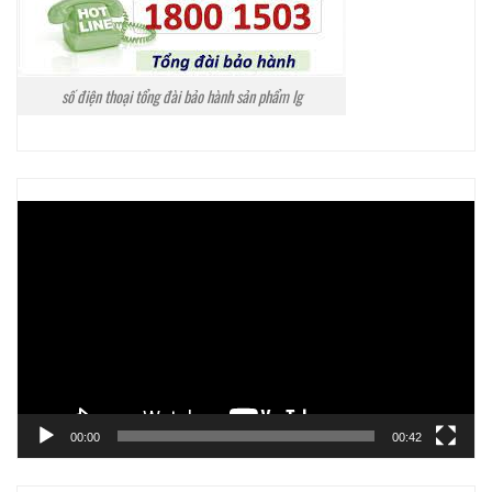
số điện thoại tổng đài bảo hành sản phẩm lg
Trình
chơi
Video
00:00
00:42