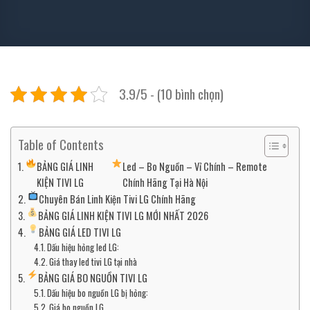
3.9/5 - (10 bình chọn)
Table of Contents
BẢNG GIÁ LINH
Led – Bo Nguồn – Vỉ Chính – Remote
KIỆN TIVI LG
Chính Hãng Tại Hà Nội
Chuyên Bán Linh Kiện Tivi LG Chính Hãng
BẢNG GIÁ LINH KIỆN TIVI LG MỚI NHẤT 2026
BẢNG GIÁ LED TIVI LG
Dấu hiệu hỏng led LG:
Giá thay led tivi LG tại nhà
BẢNG GIÁ BO NGUỒN TIVI LG
Dấu hiệu bo nguồn LG bị hỏng:
Giá bo nguồn LG