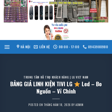
Skip
to
content
HÀ NỘI
LIÊN HỆ
08:00 - 17:00
0943980980
TRUNG TÂM HỖ TRỢ KHÁCH HÀNG | LG VIET NAM
BẢNG GIÁ LINH KIỆN TIVI LG
Led – Bo
Nguồn – Vỉ Chính
POSTED ON
THÁNG NĂM 18, 2026
BY
ADMIN