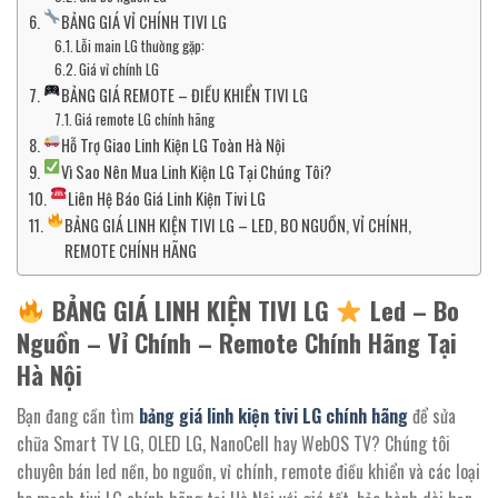
BẢNG GIÁ VỈ CHÍNH TIVI LG
Lỗi main LG thường gặp:
Giá vỉ chính LG
BẢNG GIÁ REMOTE – ĐIỀU KHIỂN TIVI LG
Giá remote LG chính hãng
Hỗ Trợ Giao Linh Kiện LG Toàn Hà Nội
Vì Sao Nên Mua Linh Kiện LG Tại Chúng Tôi?
Liên Hệ Báo Giá Linh Kiện Tivi LG
BẢNG GIÁ LINH KIỆN TIVI LG – LED, BO NGUỒN, VỈ CHÍNH,
REMOTE CHÍNH HÃNG
BẢNG GIÁ LINH KIỆN TIVI LG
Led – Bo
Nguồn – Vỉ Chính – Remote Chính Hãng Tại
Hà Nội
Bạn đang cần tìm
bảng giá linh kiện tivi LG chính hãng
để sửa
chữa Smart TV LG, OLED LG, NanoCell hay WebOS TV? Chúng tôi
chuyên bán led nền, bo nguồn, vỉ chính, remote điều khiển và các loại