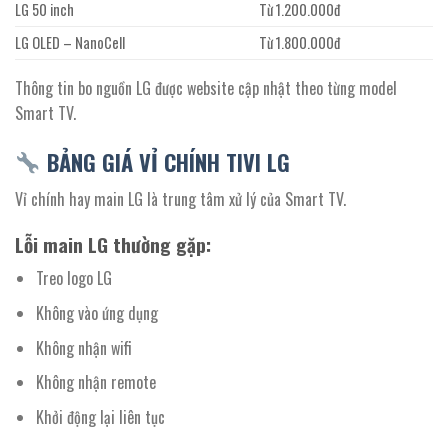
LG 50 inch
Từ 1.200.000đ
LG OLED – NanoCell
Từ 1.800.000đ
Thông tin bo nguồn LG được website cập nhật theo từng model
Smart TV.
BẢNG GIÁ VỈ CHÍNH TIVI LG
Vỉ chính hay main LG là trung tâm xử lý của Smart TV.
Lỗi main LG thường gặp:
Treo logo LG
Không vào ứng dụng
Không nhận wifi
Không nhận remote
Khởi động lại liên tục