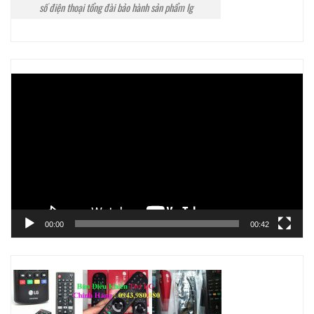
số điện thoại tổng đài bảo hành sản phẩm lg
Trình
chơi
Video
00:00
00:42