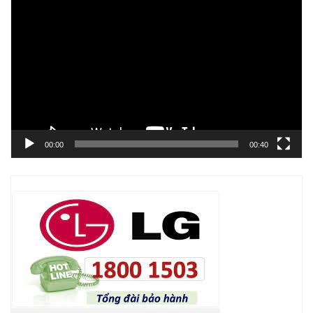
Trình
chơi
Video
00:00
00:40