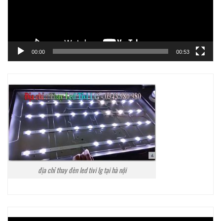
00:00
00:53
địa chỉ thay đèn led tivi lg tại hà nội