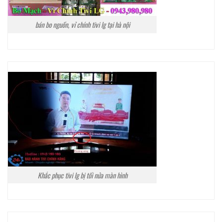
bán bo nguồn, vỉ chính tivi lg tại hà nội
Khắc phục tivi lg bị tối nửa màn hình