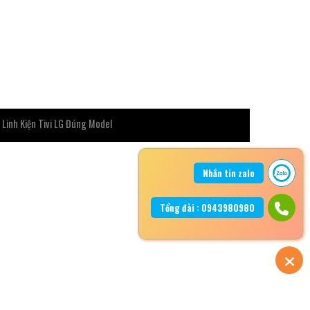
 Linh Kiện Tivi LG Đúng Model
Nhắn tin zalo
Tổng đài : 0943980980