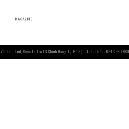
MAGAZINE
ỉ Chính, Led, Remote Tivi LG Chính Hãng Tại Hà Nội - Toàn Quốc : 0943 980 980