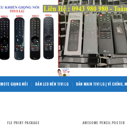
EMOTE GIỌNG NÓI
BÁN LED NỀN TIVI LG
BÁN MAIN TIVI LG | VỈ CHÍNH,
FL3 PRINT PACKAGE
AWESOME PENCIL POSTER