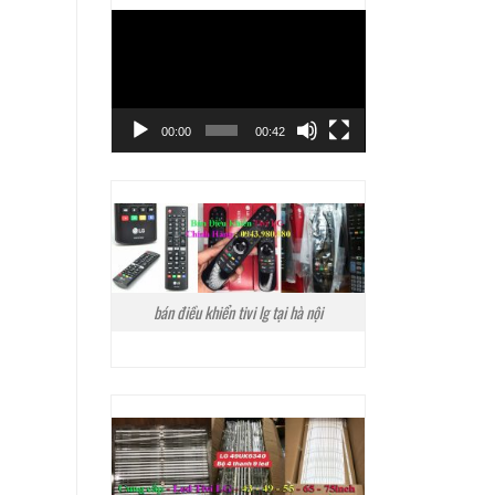
Trình
chơi
Video
00:00
00:42
bán điều khiển tivi lg tại hà nội