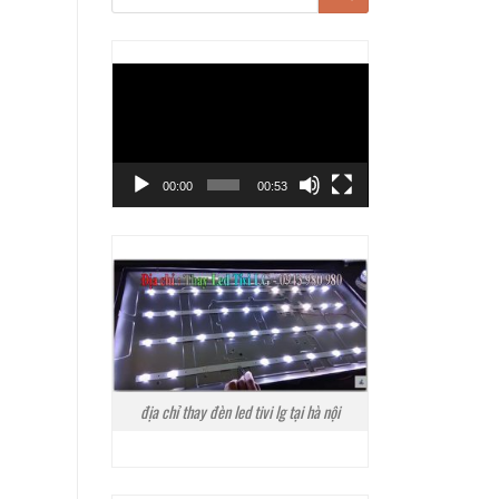
Trình
chơi
Video
00:00
00:53
địa chỉ thay đèn led tivi lg tại hà nội