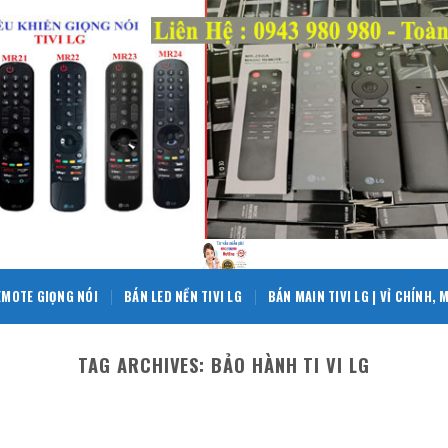
EMOTE GIỌNG NÓI
BÁN LED NỀN TIVI LG
BÁN MAIN TIVI LG | VỈ CHÍNH,
TAG ARCHIVES:
BẢO HÀNH TI VI LG