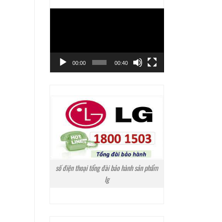
Trình
chơi
Video
00:00
00:40
số điện thoại tổng đài bảo hành sản phẩm
lg