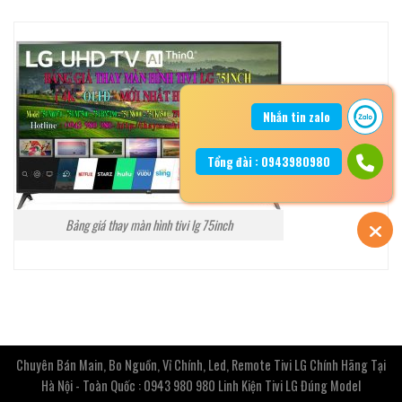
Nhắn tin zalo
Tổng đài : 0943980980
Bảng giá thay màn hình tivi lg 75inch
Chuyên Bán Main, Bo Nguồn, Vỉ Chính, Led, Remote Tivi LG Chính Hãng Tại
Hà Nội - Toàn Quốc : 0943 980 980 Linh Kiện Tivi LG Đúng Model