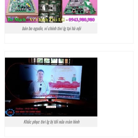
bán bo nguồn, vỉ chính tivi lg tại hà nội
Khắc phục tivi lg bị tối nửa màn hình