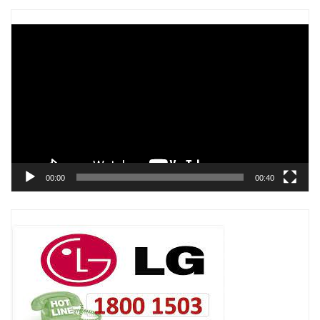
Trình
chơi
Video
00:00
00:40