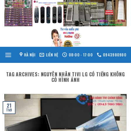
Skip
to
content
HÀ NỘI
LIÊN HỆ
08:00 - 17:00
0943980980
TAG ARCHIVES:
NGUYÊN NHÂN TIVI LG CÓ TIẾNG KHÔNG
CÓ HÌNH ẢNH
21
Th9