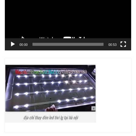
00:00
00:53
địa chỉ thay đèn led tivi lg tại hà nội