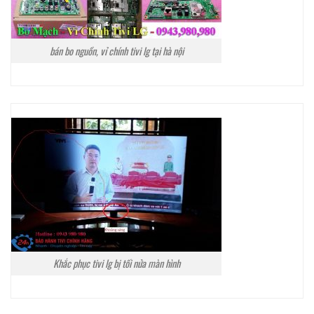
bán bo nguồn, vỉ chính tivi lg tại hà nội
Khắc phục tivi lg bị tối nửa màn hình