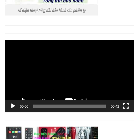
số điện thoại tổng đài bảo hành sản phẩm lg
Trình
chơi
Video
00:00
00:42