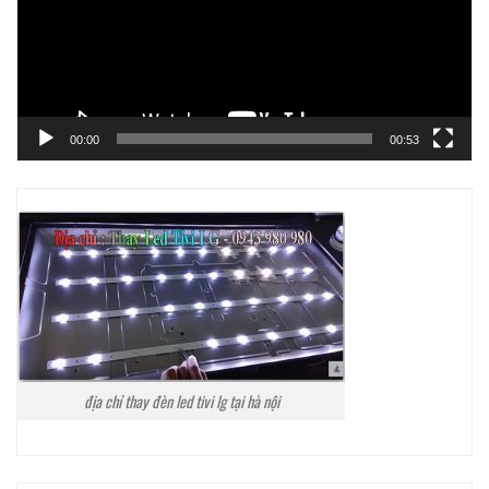
00:00
00:53
địa chỉ thay đèn led tivi lg tại hà nội