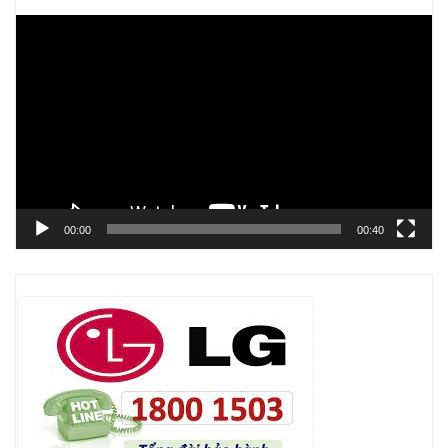
Trình
chơi
Video
00:00
00:40