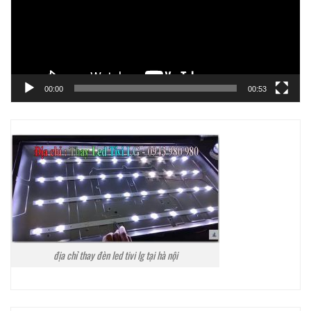
00:00
00:53
địa chỉ thay đèn led tivi lg tại hà nội