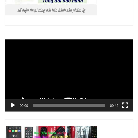
số điện thoại tổng đài bảo hành sản phẩm lg
Trình
chơi
Video
00:00
00:42