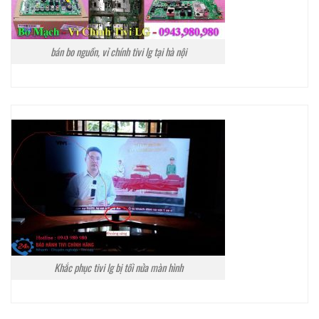
bán bo nguồn, vỉ chính tivi lg tại hà nội
Khắc phục tivi lg bị tối nửa màn hình