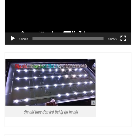
00:00
00:53
địa chỉ thay đèn led tivi lg tại hà nội