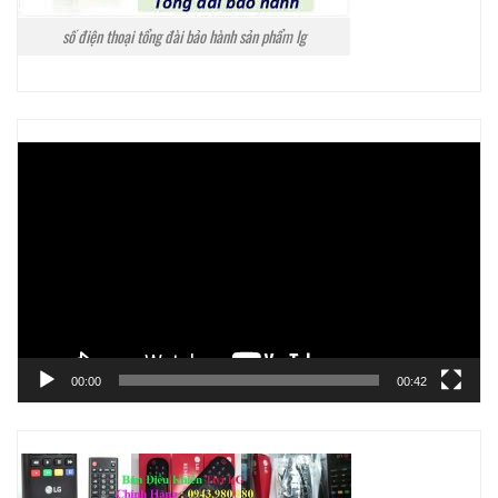
số điện thoại tổng đài bảo hành sản phẩm lg
Trình
chơi
Video
00:00
00:42