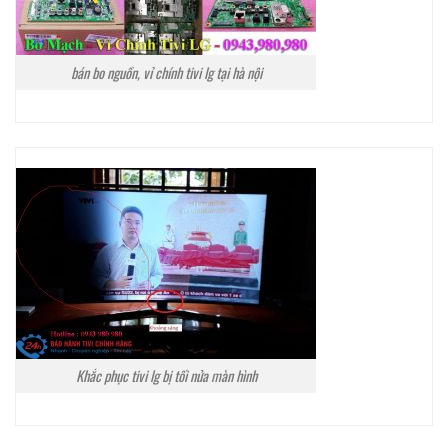
bán bo nguồn, vỉ chính tivi lg tại hà nội
Khắc phục tivi lg bị tối nửa màn hình