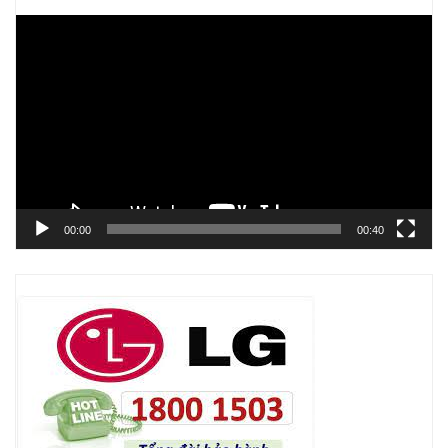
Trình
chơi
Video
00:00
00:40