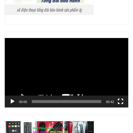
số điện thoại tổng đài bảo hành sản phẩm lg
Trình
chơi
Video
00:00
00:42