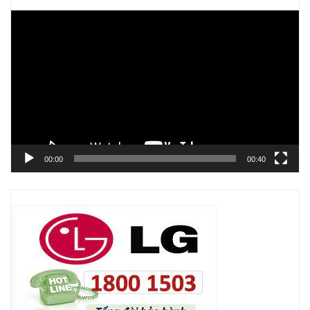
Trình
chơi
Video
00:00
00:40