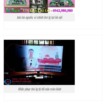
bán bo nguồn, vỉ chính tivi lg tại hà nội
Khắc phục tivi lg bị tối nửa màn hình