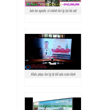
bán bo nguồn, vỉ chính tivi lg tại hà nội
Khắc phục tivi lg bị tối nửa màn hình