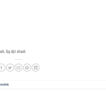
nh, lắp đặt nhanh
rmalink
.