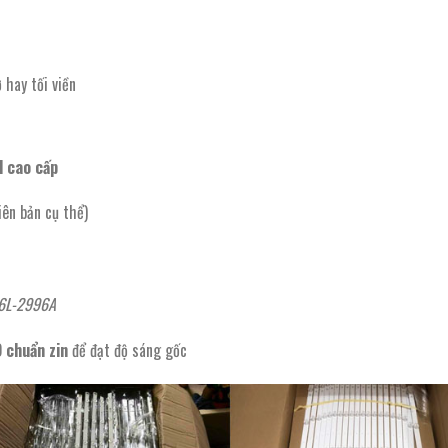
hay tối viền
l cao cấp
iên bản cụ thể)
16L-2996A
 chuẩn zin
để đạt độ sáng gốc