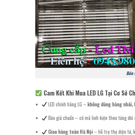
Bán v
Cam Kết Khi Mua LED LG Tại Cơ Sở Ch
LED chính hãng LG –
không dùng hàng nhái, 
Báo giá chuẩn – có mã linh kiện theo từng đời
Giao hàng toàn Hà Nội
– hỗ trợ thợ điện tử, 