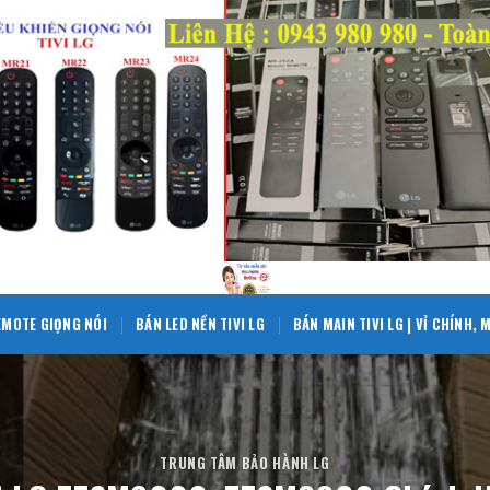
EMOTE GIỌNG NÓI
BÁN LED NỀN TIVI LG
BÁN MAIN TIVI LG | VỈ CHÍNH,
TRUNG TÂM BẢO HÀNH LG