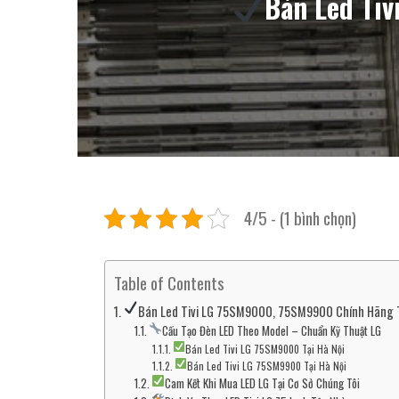
Bán Led Ti
4/5 - (1 bình chọn)
Table of Contents
Bán Led Tivi LG 75SM9000, 75SM9900 Chính Hãng Tạ
Cấu Tạo Đèn LED Theo Model – Chuẩn Kỹ Thuật LG
Bán Led Tivi LG 75SM9000 Tại Hà Nội
Bán Led Tivi LG 75SM9900 Tại Hà Nội
Cam Kết Khi Mua LED LG Tại Cơ Sở Chúng Tôi