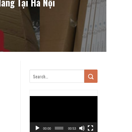
ãng Tại Hà Nội
Trình
chơi
Video
00:00
00:53