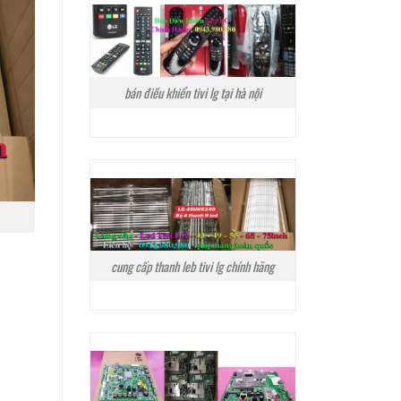
bán điều khiển tivi lg tại hà nội
cung cấp thanh leb tivi lg chính hãng