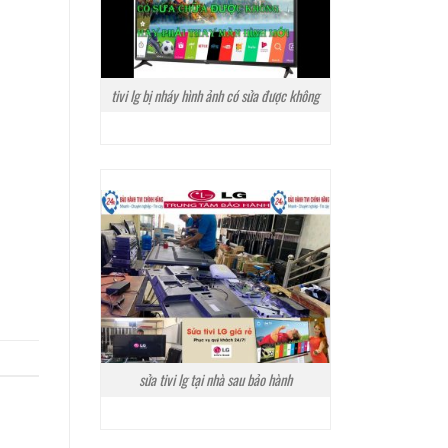
tivi lg bị nháy hình ảnh có sửa được không
sửa tivi lg tại nhà sau bảo hành