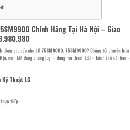
ơi:
75SM9900 Chính Hãng Tại Hà Nội – Giao
3.980.980
ch
dòng cao cấp như
LG 75SM9000, 75SM9900
? Chúng tôi chuyên
bán
Nội
, cam kết đúng chủng loại – đúng mã thanh LED – bảo hành dài hạn 
 Kỹ Thuật LG
trực tiếp