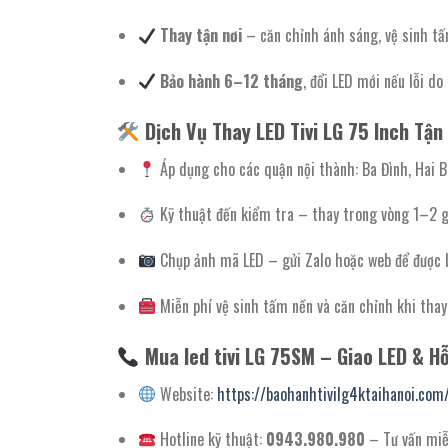
Thay tận nơi
– căn chỉnh ánh sáng, vệ sinh t
Bảo hành 6–12 tháng
, đổi LED mới nếu lỗi do 
Dịch Vụ Thay LED Tivi LG 75 Inch Tận
Áp dụng cho các quận nội thành: Ba Đình, Hai 
Kỹ thuật đến kiểm tra – thay trong vòng 1–2 g
Chụp ảnh mã LED – gửi Zalo hoặc web để được 
Miễn phí vệ sinh tấm nền và căn chỉnh khi thay
Mua led tivi LG 75SM – Giao LED & Hỗ
Website:
https://baohanhtivilg4ktaihanoi.com
Hotline kỹ thuật:
0943.980.980
– Tư vấn miễ