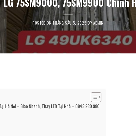
vi LG 75SM9000, 75SM9900 Chính H
POSTED ON
THÁNG SÁU 5, 2025
BY
ADMIN
i Hà Nội – Giao Nhanh, Thay LED Tại Nhà – 0943.980.980