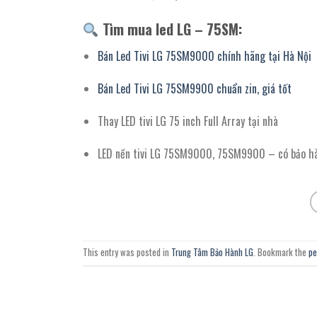
Tìm mua led LG – 75SM:
Bán Led Tivi LG 75SM9000 chính hãng tại Hà Nội
Bán Led Tivi LG 75SM9900 chuẩn zin, giá tốt
Thay LED tivi LG 75 inch Full Array tại nhà
LED nền tivi LG 75SM9000, 75SM9900 – có bảo hà
This entry was posted in
Trung Tâm Bảo Hành LG
. Bookmark the
pe