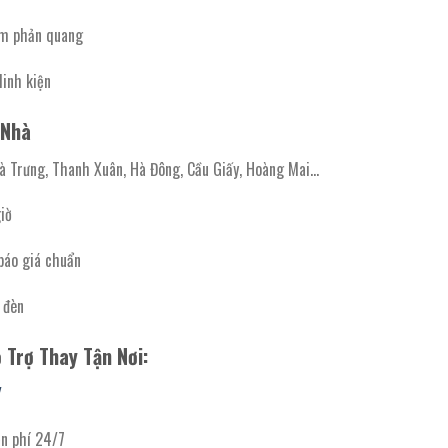
ấm phản quang
linh kiện
 Nhà
Bà Trưng, Thanh Xuân, Hà Đông, Cầu Giấy, Hoàng Mai…
iờ
báo giá chuẩn
 đèn
 Trợ Thay Tận Nơi:
/
n phí 24/7