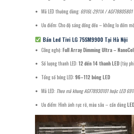
Mã LED thường dùng:
6916L-2911A / AGF78805801
Ưu điểm: Cho độ sáng đồng đều – không lo đốm mờ 
Bán Led
Tivi LG 75SM9900 Tại Hà Nội
Công nghệ:
Full Array Dimming Ultra – NanoCel
Số lượng thanh LED:
12 đến 14 thanh LED
(tùy ph
Tổng số bóng LED:
96–112 bóng LED
Mã LED:
Theo mã khung AGF78930101 hoặc LED 69
Ưu điểm: Hình ảnh rực rỡ, màu sâu – cần dùng
LED