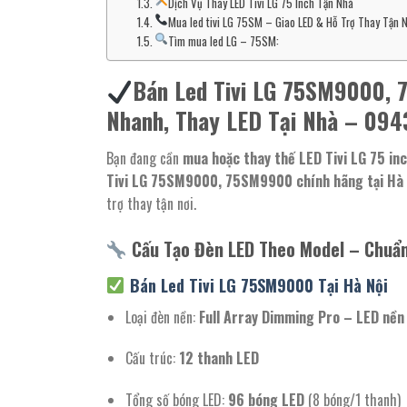
Dịch Vụ Thay LED Tivi LG 75 Inch Tận Nhà
Mua led tivi LG 75SM – Giao LED & Hỗ Trợ Thay Tận N
Tìm mua led LG – 75SM:
Bán Led Tivi LG 75SM9000, 
Nhanh, Thay LED Tại Nhà – 094
Bạn đang cần
mua hoặc thay thế LED Tivi LG 75 in
Tivi LG 75SM9000, 75SM9900 chính hãng tại Hà 
trợ thay tận nơi.
Cấu Tạo Đèn LED Theo Model – Chuẩn
Bán Led
Tivi LG 75SM9000 Tại Hà Nội
Loại đèn nền:
Full Array Dimming Pro – LED nền 
Cấu trúc:
12 thanh LED
Tổng số bóng LED:
96 bóng LED
(8 bóng/1 thanh)