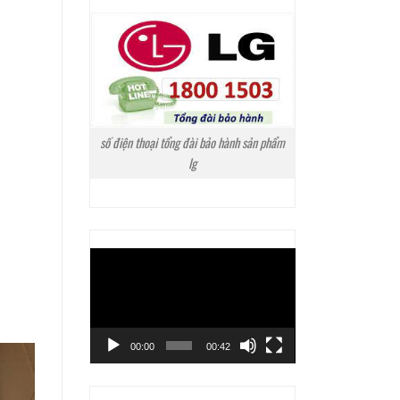
số điện thoại tổng đài bảo hành sản phẩm
lg
Trình
chơi
Video
00:00
00:42