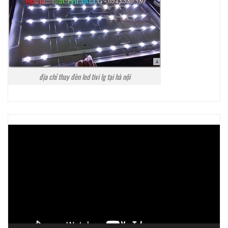
địa chỉ thay đèn led tivi lg tại hà nội
Trình
chơi
Video