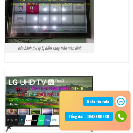
bảo hành tivi lg bị đốm sáng trên màn hình
Nhắn tin zalo
Tổng đài : 0943980980