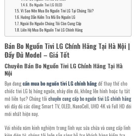
Bo Nguồn Tivi LG OLED
Vì Sao Nên Mua Bo Nguồn Tivi LG Tại Chúng Tôi?
Hướng Dẫn Kiểm Tra Mã Bo Nguồn LG
Ngoài Bo Nguồn Chúng Tôi Còn Cung Cấp
Liên Hệ Mua Bo Nguồn Tivi LG Chính Hãng
Bán Bo Nguồn Tivi LG Chính Hãng Tại Hà Nội |
Đầy Đủ Model – Giá Tốt
Chuyên Bán Bo Nguồn Tivi LG Chính Hãng Tại Hà
Nội
Bạn đang
cần mua bo nguồn tivi LG chính hãng
để thay thế cho
chiếc tivi LG bị hỏng nguồn, nháy đèn đỏ, không lên hình hoặc tự tắt
mở liên tục? Chúng tôi
chuyên cung cấp bo nguồn tivi LG chính hãng
với đầy đủ các dòng Smart TV, OLED, NanoCell, UHD 4K và Full HD đời
mới nhất hiện nay.
Với nhiều năm kinh nghiệm trong lĩnh vực sửa chữa và cung cấp linh
kiện điện tử, chúng tôi luôn sẵn sàng hỗ trợ khách hàng kiểm tra