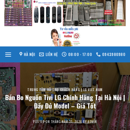
Skip
to
content
HÀ NỘI
LIÊN HỆ
08:00 - 17:00
0943980980
TRUNG TÂM HỖ TRỢ KHÁCH HÀNG | LG VIET NAM
Bán Bo Nguồn Tivi LG Chính Hãng Tại Hà Nội |
Đầy Đủ Model – Giá Tốt
POSTED ON
THÁNG NĂM 31, 2026
BY
ADMIN