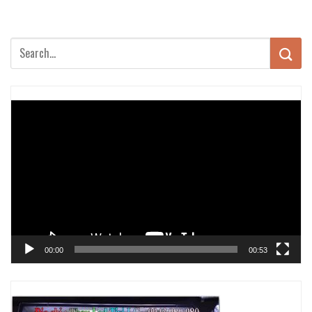
Trình
chơi
Video
00:00
00:53