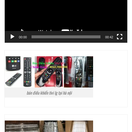
00:00
00:42
bán điều khiển tivi lg tại hà nội