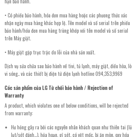
hạn bảo hành.
• Có phiếu bảo hành, hóa đơn mua hàng hoặc các phương thức xác
nhận ngày mua hàng khác hợp lệ. Tên model và số serial trên phiếu
bảo hành/hóa đơn mua hàng trùng khớp với tên model và số serial
trên Máy giặt.
• Máy giặt gặp trục trặc do lỗi của nhà sản xuất.
Dịch vụ sửa chữa sau bảo hành về tivi, tủ lạnh, máy giặt, điều hòa, lò
vi sóng.. và các thiết bị điện tử điện lạnh hotline 094,353,9969
Các sản phẩm của LG Từ chối bảo hành / Rejection of
Warranty
A product, which violates one of below conditions, will be rejected
from warranty:
Hư hỏng gây ra bởi các nguyên nhân khách quan như thiên tai (lũ
lụt/sét đánh…), hỏa hoạn, gỉ sét, có vệt mốc, bị ăn mòn, oxy hóa