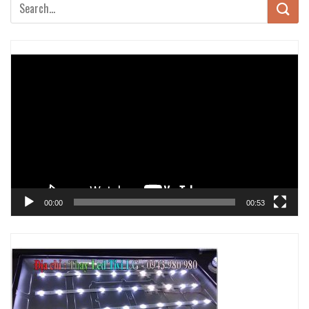
Trình
chơi
Video
00:00
00:53