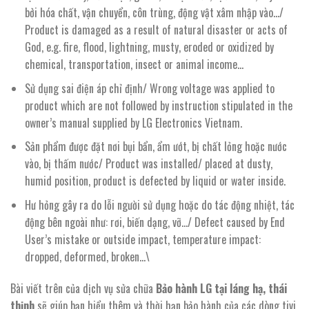
bởi hóa chất, vận chuyển, côn trùng, động vật xâm nhập vào…/
Product is damaged as a result of natural disaster or acts of
God, e.g. fire, flood, lightning, musty, eroded or oxidized by
chemical, transportation, insect or animal income…
Sử dụng sai điện áp chỉ định/ Wrong voltage was applied to
product which are not followed by instruction stipulated in the
owner’s manual supplied by LG Electronics Vietnam.
Sản phẩm được đặt nơi bụi bẩn, ẩm ướt, bị chất lỏng hoặc nước
vào, bị thấm nước/ Product was installed/ placed at dusty,
humid position, product is defected by liquid or water inside.
Hư hỏng gây ra do lỗi người sử dụng hoặc do tác động nhiệt, tác
động bên ngoài như: rơi, biến dạng, vỡ…/ Defect caused by End
User’s mistake or outside impact, temperature impact:
dropped, deformed, broken…\
Bài viết trên của dịch vụ sửa chữa
Bảo hành LG tại láng hạ, thái
thịnh
sẽ giúp bạn hiểu thêm và thời hạn bảo hành của các dòng tivi,