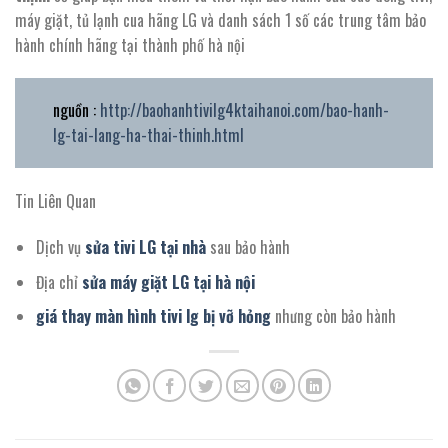
máy giặt, tủ lạnh cua hãng LG và danh sách 1 số các trung tâm bảo
hành chính hãng tại thành phố hà nội
nguồn :
http://baohanhtivilg4ktaihanoi.com/bao-hanh-
lg-tai-lang-ha-thai-thinh.html
Tin Liên Quan
Dịch vụ
sửa tivi LG tại nhà
sau bảo hành
Địa chỉ
sửa máy giặt LG tại hà nội
giá thay màn hình tivi lg bị vỡ hỏng
nhưng còn bảo hành