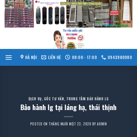
Skip
to
content
HÀ NỘI
LIÊN HỆ
08:00 - 17:00
0943980980
DỊCH VỤ
,
GÓC TƯ VẤN
,
TRUNG TÂM BẢO HÀNH LG
Bảo hành lg tại láng hạ, thái thịnh
POSTED ON
THÁNG MƯỜI MỘT 23, 2020
BY
ADMIN