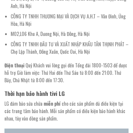
Anh, Hà Nội
CÔNG TY TNHH THƯƠNG MẠI VÀ DỊCH VỤ A.H.T – Vân Đình, Ứng
Hòa, Hà Nội
M02,L06 Khu A, Dương Nội, Hà Đông, Hà Nội
CÔNG TY TNHH ĐẦU TƯ VÀ XUẤT NHẬP KHẨU TÂN THỊNH PHÁT –
Chợ Lập Thành, Đông Xuân, Quốc Oai, Hà Nội
Điện thoại
Quý Khách vui lòng gọi đến Tổng đài 1800-1503 để được
hỗ trợ Giờ làm việc: Thứ Hai đến Thứ Sáu từ 8:00 đến 21:00. Thứ
Bảy, Chủ Nhật từ 8:00 đến 17:30.
Thời hạn bảo hành tivi LG
LG đảm bảo sửa chữa
miễn phí
cho các sản phẩm đủ điều kiện tại
các trung tâm bảo hành. Mỗi sản phẩm có điều kiện bảo hành khác
nhau, tùy vào dòng sản phẩm.