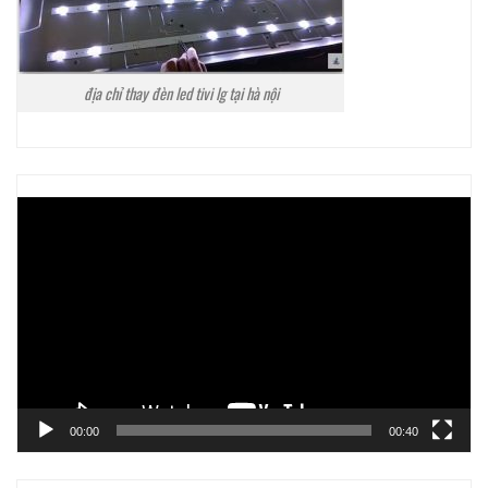
địa chỉ thay đèn led tivi lg tại hà nội
Trình
chơi
Video
00:00
00:40