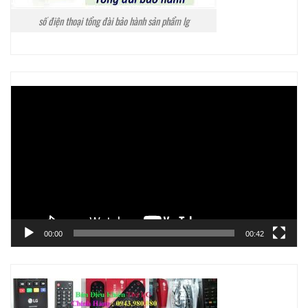
số điện thoại tổng đài bảo hành sản phẩm lg
Trình
chơi
Video
00:00
00:42