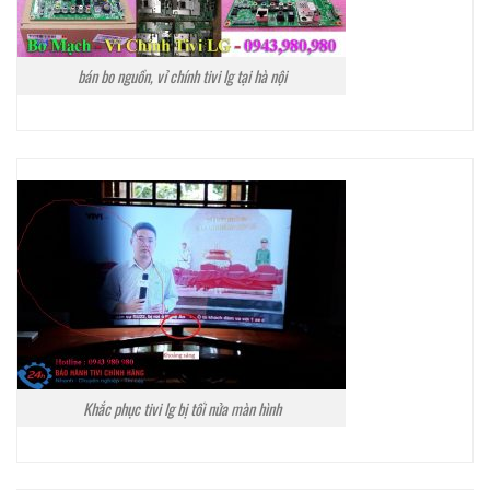
bán bo nguồn, vỉ chính tivi lg tại hà nội
Khắc phục tivi lg bị tối nửa màn hình