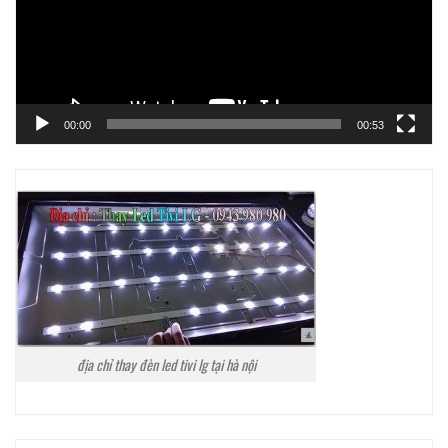
00:00
00:53
địa chỉ thay đèn led tivi lg tại hà nội