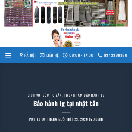
Skip
to
content
HÀ NỘI
LIÊN HỆ
08:00 - 17:00
0943980980
DỊCH VỤ
,
GÓC TƯ VẤN
,
TRUNG TÂM BẢO HÀNH LG
Bảo hành lg tại nhật tân
POSTED ON
THÁNG MƯỜI MỘT 23, 2020
BY
ADMIN