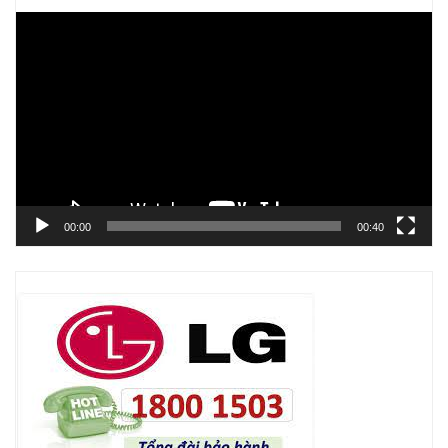
Trình
chơi
Video
00:00
00:40