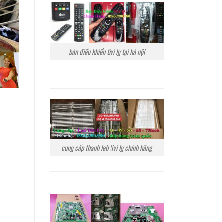
bán điều khiển tivi lg tại hà nội
cung cấp thanh leb tivi lg chính hãng