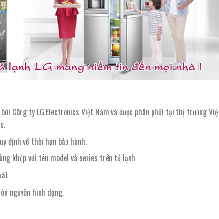
u bởi Công ty LG Electronics Việt Nam và được phân phối tại thị trường Vi
c.
y định về thời hạn bảo hành.
ùng khớp với tên model và series trên tủ lạnh
uất
 còn nguyên hình dạng.