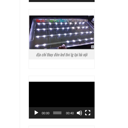
địa chỉ thay đèn led tivi lg tại hà nội
Trình
chơi
Video
00:00
00:40