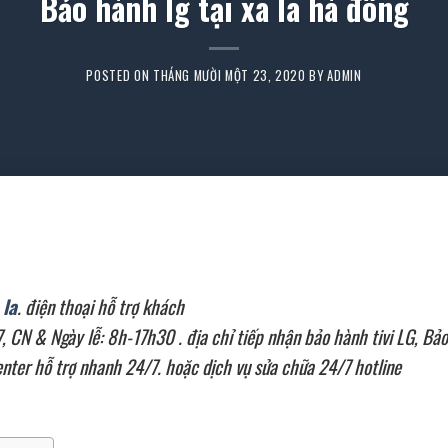
Bảo hành lg tại xa la hà đông
POSTED ON
THÁNG MƯỜI MỘT 23, 2020
BY
ADMIN
 la
. điện thoại hỗ trợ khách
CN & Ngày lễ: 8h-17h30 . địa chỉ tiếp nhận bảo hành tivi LG, Bảo
nter hỗ trợ nhanh 24/7. hoặc dịch vụ sửa chữa 24/7 hotline