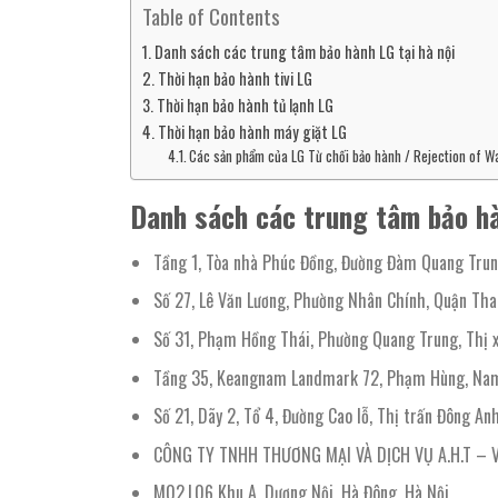
Table of Contents
Danh sách các trung tâm bảo hành LG tại hà nội
Thời hạn bảo hành tivi LG
Thời hạn bảo hành tủ lạnh LG
Thời hạn bảo hành máy giặt LG
Các sản phẩm của LG Từ chối bảo hành / Rejection of W
Danh sách các trung tâm bảo hà
Tầng 1, Tòa nhà Phúc Đồng, Đường Đàm Quang Trun
Số 27, Lê Văn Lương, Phường Nhân Chính, Quận Tha
Số 31, Phạm Hồng Thái, Phường Quang Trung, Thị x
Tầng 35, Keangnam Landmark 72, Phạm Hùng, Nam
Số 21, Dãy 2, Tổ 4, Đường Cao lỗ, Thị trấn Đông An
CÔNG TY TNHH THƯƠNG MẠI VÀ DỊCH VỤ A.H.T – Vâ
M02,L06 Khu A, Dương Nội, Hà Đông, Hà Nội