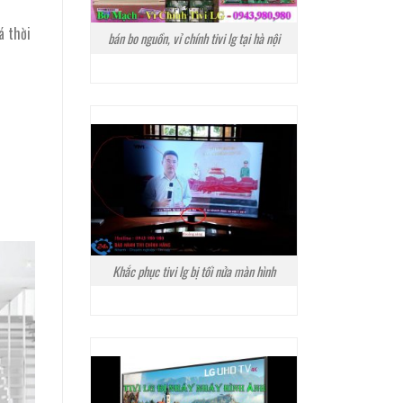
á thời
bán bo nguồn, vỉ chính tivi lg tại hà nội
Khắc phục tivi lg bị tối nửa màn hình