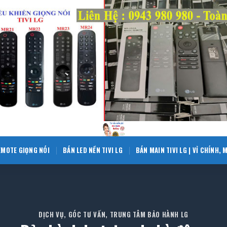
EMOTE GIỌNG NÓI
BÁN LED NỀN TIVI LG
BÁN MAIN TIVI LG | VỈ CHÍNH,
DỊCH VỤ
,
GÓC TƯ VẤN
,
TRUNG TÂM BẢO HÀNH LG