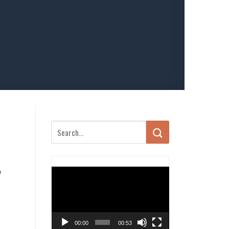
Trình
chơi
Video
00:00
00:53