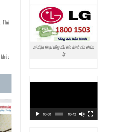
. Thứ
số điện thoại tổng đài bảo hành sản phẩm
lg
 khác
Trình
chơi
Video
00:00
00:42