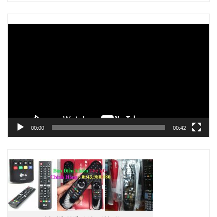
Trình
chơi
Video
00:00
00:42