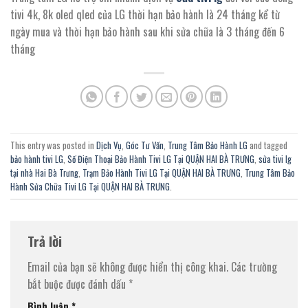
tivi 4k, 8k oled qled của LG thời hạn bảo hành là 24 tháng kể từ
ngày mua và thời hạn bảo hành sau khi sửa chữa là 3 tháng đến 6
tháng
This entry was posted in
Dịch Vụ
,
Góc Tư Vấn
,
Trung Tâm Bảo Hành LG
and tagged
bảo hành tivi LG
,
Số Điện Thoại Bảo Hành Tivi LG Tại QUẬN HAI BÀ TRƯNG
,
sửa tivi lg
tại nhà Hai Bà Trưng
,
Trạm Bảo Hành Tivi LG Tại QUẬN HAI BÀ TRƯNG
,
Trung Tâm Bảo
Hành Sửa Chữa Tivi LG Tại QUẬN HAI BÀ TRƯNG
.
Trả lời
Email của bạn sẽ không được hiển thị công khai.
Các trường
bắt buộc được đánh dấu
*
Bình luận
*