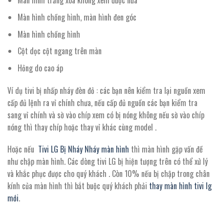
Màn hình trắng xóa không xem được nữa
Màn hình chồng hình, màn hình đen góc
Màn hình chồng hình
Cột dọc cột ngang trên màn
Hỏng do cao áp
Ví dụ tivi bị nhấp nháy đèn đỏ : các bạn nên kiểm tra lại nguồn xem
cấp đủ lệnh ra vỉ chính chưa, nếu cấp đủ nguồn các bạn kiểm tra
sang vỉ chính và sờ vào chíp xem có bị nóng không nếu sờ vào chíp
nóng thì thay chíp hoặc thay vỉ khác cùng model .
Hoặc nếu
Tivi LG Bị Nháy Nháy màn hình
thì màn hình gặp vấn đề
như chập màn hình. Các dòng tivi LG bị hiện tượng trên có thể xử lý
và khắc phục được cho quý khách . Còn 10% nếu bị chập trong chân
kính của màn hình thì bắt buộc quý khách phải
thay màn hình tivi lg
mới
.