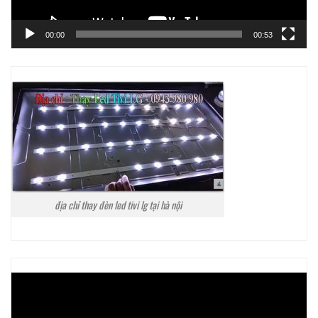
00:00
00:53
địa chỉ thay đèn led tivi lg tại hà nội
Trình
chơi
Video