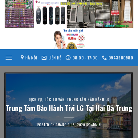
Skip
to
content
HÀ NỘI
LIÊN HỆ
08:00 - 17:00
0943980980
DỊCH VỤ
,
GÓC TƯ VẤN
,
TRUNG TÂM BẢO HÀNH LG
Trung Tâm Bảo Hành Tivi LG Tại Hai Bà Trưng
POSTED ON
THÁNG TƯ 8, 2020
BY
ADMIN