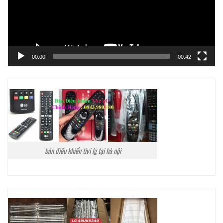
00:00
00:42
bán điều khiển tivi lg tại hà nội