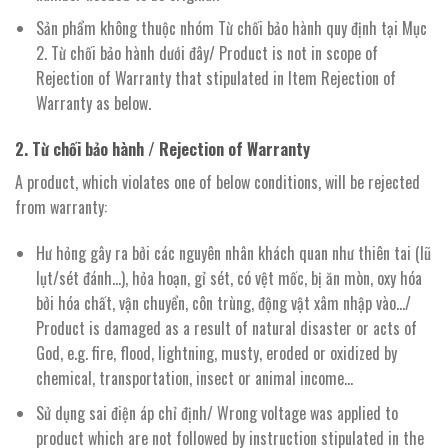
Sản phẩm không thuộc nhóm Từ chối bảo hành quy định tại Mục
2. Từ chối bảo hành dưới đây/ Product is not in scope of
Rejection of Warranty that stipulated in Item Rejection of
Warranty as below.
2. Từ chối bảo hành / Rejection of Warranty
A product, which violates one of below conditions, will be rejected
from warranty:
Hư hỏng gây ra bởi các nguyên nhân khách quan như thiên tai (lũ
lụt/sét đánh…), hỏa hoạn, gỉ sét, có vệt mốc, bị ăn mòn, oxy hóa
bởi hóa chất, vận chuyển, côn trùng, động vật xâm nhập vào…/
Product is damaged as a result of natural disaster or acts of
God, e.g. fire, flood, lightning, musty, eroded or oxidized by
chemical, transportation, insect or animal income…
Sử dụng sai điện áp chỉ định/ Wrong voltage was applied to
product which are not followed by instruction stipulated in the