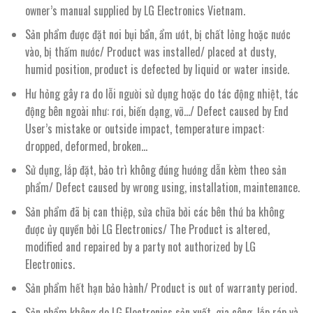
owner’s manual supplied by LG Electronics Vietnam.
Sản phẩm được đặt nơi bụi bẩn, ẩm ướt, bị chất lỏng hoặc nước
vào, bị thấm nước/ Product was installed/ placed at dusty,
humid position, product is defected by liquid or water inside.
Hư hỏng gây ra do lỗi người sử dụng hoặc do tác động nhiệt, tác
động bên ngoài như: rơi, biến dạng, vỡ…/ Defect caused by End
User’s mistake or outside impact, temperature impact:
dropped, deformed, broken…
Sử dụng, lắp đặt, bảo trì không đúng hướng dẫn kèm theo sản
phẩm/ Defect caused by wrong using, installation, maintenance.
Sản phẩm đã bị can thiệp, sửa chữa bởi các bên thứ ba không
được ủy quyền bởi LG Electronics/ The Product is altered,
modified and repaired by a party not authorized by LG
Electronics.
Sản phẩm hết hạn bảo hành/ Product is out of warranty period.
Sản phẩm không do LG Electronics sản xuất, gia công, lắp ráp và