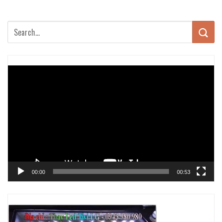
Trình
chơi
Video
00:00
00:53