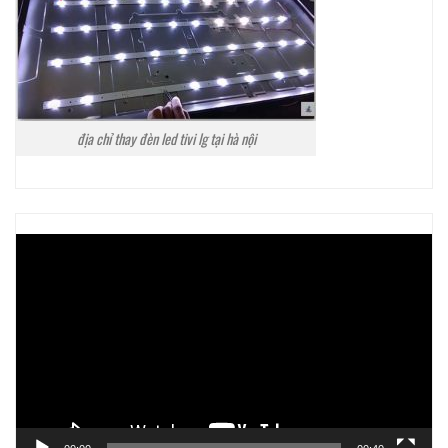
địa chỉ thay đèn led tivi lg tại hà nội
Trình
chơi
Video