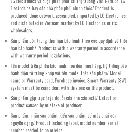
LG Electronics và được phân phối tại thị trường Việt Nam bởi LG
Electronics hay các nhà phân phối chính thức/ Product is
produced, done outwork, assembled, imported by LG Electronics
and distributed in Vietnam market by LG Electronics or its
wholesalers.
Sản phẩm còn trong thời hạn bảo hành theo các quy định về thời
hạn bảo hành/ Product is within warranty period in accordance
with warranty period regulations.
Tên model trên phiếu bảo hành, hóa đơn mua hàng, hệ thống bảo
hành điện tử trùng khớp với tên model trên sản phẩm/ Model
name on Warranty card, Purchase invoice, Smart Warranty (SW)
system must be coincident with this one on the product.
Sản phẩm gặp trục trặc do lỗi của nhà sản xuất/ Defect on
product caused by mistake of producer.
Sản phẩm, nhãn sản phẩm, kiểu sản phẩm, số máy phải còn
nguyên dạng/ Product including label, model number, serial
number needed to be original.