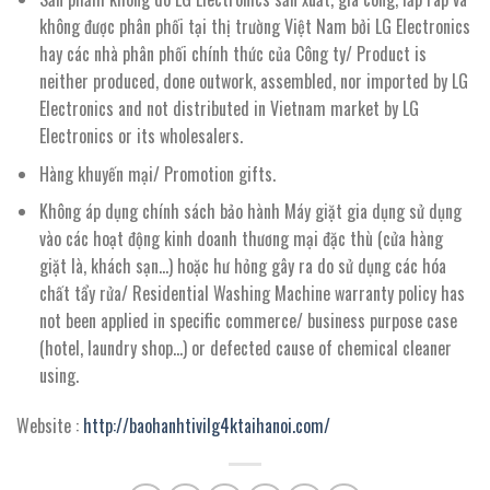
không được phân phối tại thị trường Việt Nam bởi LG Electronics
hay các nhà phân phối chính thức của Công ty/ Product is
neither produced, done outwork, assembled, nor imported by LG
Electronics and not distributed in Vietnam market by LG
Electronics or its wholesalers.
Hàng khuyến mại/ Promotion gifts.
Không áp dụng chính sách bảo hành Máy giặt gia dụng sử dụng
vào các hoạt động kinh doanh thương mại đặc thù (cửa hàng
giặt là, khách sạn…) hoặc hư hỏng gây ra do sử dụng các hóa
chất tẩy rửa/ Residential Washing Machine warranty policy has
not been applied in specific commerce/ business purpose case
(hotel, laundry shop…) or defected cause of chemical cleaner
using.
Website :
http://baohanhtivilg4ktaihanoi.com/