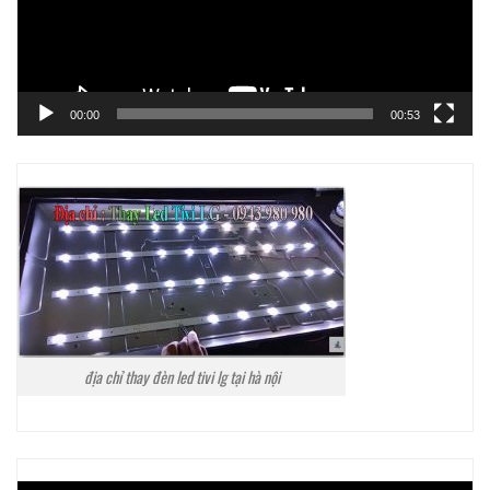
00:00
00:53
địa chỉ thay đèn led tivi lg tại hà nội