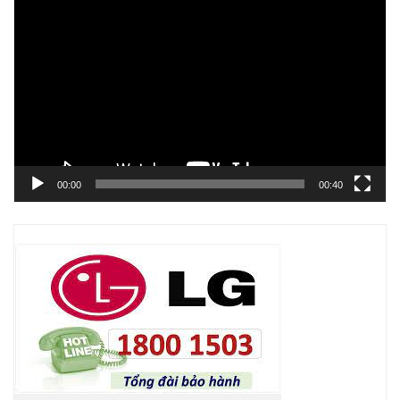
Trình
chơi
Video
00:00
00:40