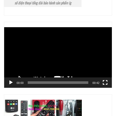
số điện thoại tổng đài bảo hành sản phẩm lg
Trình
chơi
Video
00:00
00:42