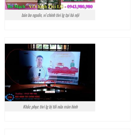
bán bo nguồn, vỉ chính tivi lg tại hà nội
Khắc phục tivi lg bị tối nửa màn hình